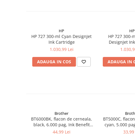
HP
HP
HP 727 300-ml Cyan DesignJet
HP 727 300-
Ink Cartridge
DesignJet In
1.030,99 Lei
1.030,9
ADAUGA IN COS
ADAUGA IN 
Brother
Broth
BT6000BK, flacon de cerneala,
BT5000C, flacon
black, 6.000 pag, Ink Benefit
cyan, 5.000 pag
DCP-T300/T500W/T700W
DCP-T300/T5
44,99 Lei
33,99 