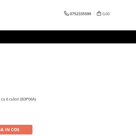
0752335599
0,00
cu 6 culori (B3P06A)
A IN COS