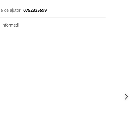
ie de ajutor?
0752335599
informatii