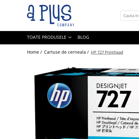
Toate Produsele
Benzi pentru etichete
TOATE PRODUSELE
BLOG
Cartuse de cerneala
Cartuse toner
Home /
Cartuse de cerneala /
HP 727 Printhead
Colectoare toner rezidual
Kit mentenanta
Unitate cilindru (Drum unit)