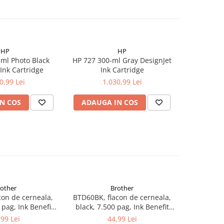
HP
HP
ml Photo Black
HP 727 300-ml Gray DesignJet
HP 728 300
Ink Cartridge
Ink Cartridge
In
0,99 Lei
1.030,99 Lei
1
N COS
ADAUGA IN COS
ADAUG
rother
Brother
con de cerneala,
BTD60BK, flacon de cerneala,
LC1000BK C
 pag, Ink Benefit
black, 7.500 pag, Ink Benefit
130C/3
/T500W/T700W
DCP-T310/T510W/T710W, MFC-
240C/4
,99 Lei
44,99 Lei