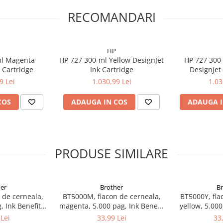
RECOMANDARI
HP
ml Magenta
HP 727 300-ml Yellow DesignJet
HP 727 300-
k Cartridge
Ink Cartridge
DesignJet 
9 Lei
1.030,99 Lei
1.03
COS
ADAUGA IN COS
ADAUGA I
PRODUSE SIMILARE
er
Brother
B
 de cerneala,
BT5000M, flacon de cerneala,
BT5000Y, fla
, Ink Benefit
magenta, 5.000 pag, Ink Benefit
yellow, 5.000
00W/T700W
DCP-T300/T500W/T700W
DCP-T300
Lei
33,99 Lei
33