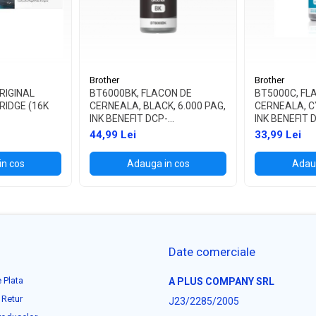
Brother
Brother
RIGINAL
BT6000BK, FLACON DE
BT5000C, FL
RIDGE (16K
CERNEALA, BLACK, 6.000 PAG,
CERNEALA, CY
INK BENEFIT DCP-
INK BENEFIT 
T300/T500W/T700W
T300/T500W
44,99 Lei
33,99 Lei
in cos
Adauga in cos
Adaug
Date comerciale
 Plata
A PLUS COMPANY SRL
 Retur
J23/2285/2005