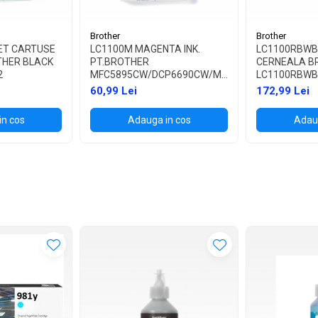
Brother
Brother
ET CARTUSE
LC1100M MAGENTA INK.
LC1100RBWB
THER BLACK
PT.BROTHER
CERNEALA B
C-
2
MFC5895CW/DCP6690CW/MFC6490CW/6890CDW
LC1100RBW
5490CN/DCP-
60,99 Lei
172,99 Lei
385C/395CN/585CW,MFC-
490CW/790CW (325 PAG)
in cos
Adauga in cos
Adaug