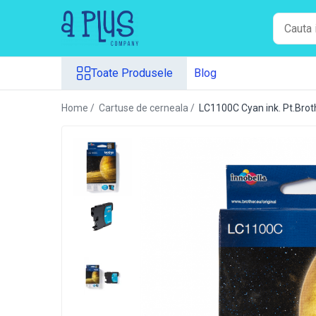
Toate Produsele
Toate Produsele
Blog
Benzi pentru etichete
Cartuse de cerneala
Home /
Cartuse de cerneala /
LC1100C Cyan ink. Pt.
Cartuse toner
Colectoare toner rezidual
Kit mentenanta
Unitate cilindru (Drum unit)