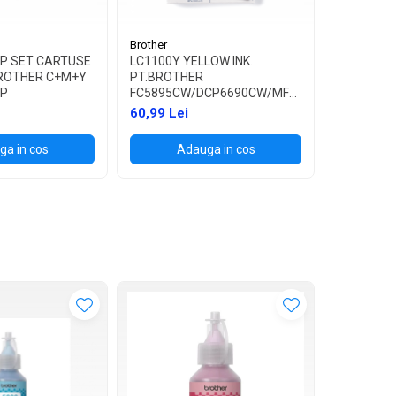
Brother
P SET CARTUSE
LC1100Y YELLOW INK.
ROTHER C+M+Y
PT.BROTHER
,MFC-
BP
FC5895CW/DCP6690CW/MFC6490CW/6890CD
5490CN/DCP-
60,99 Lei
385C/395CN/585CW,MFC-
490CW/790CW (325 PAG)
a in cos
Adauga in cos