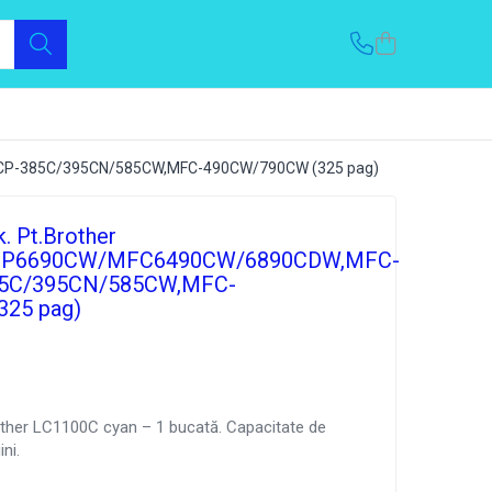
CP-385C/395CN/585CW,MFC-490CW/790CW (325 pag)
. Pt.Brother
P6690CW/MFC6490CW/6890CDW,MFC-
5C/395CN/585CW,MFC-
25 pag)
other LC1100C cyan – 1 bucată. Capacitate de
ni.