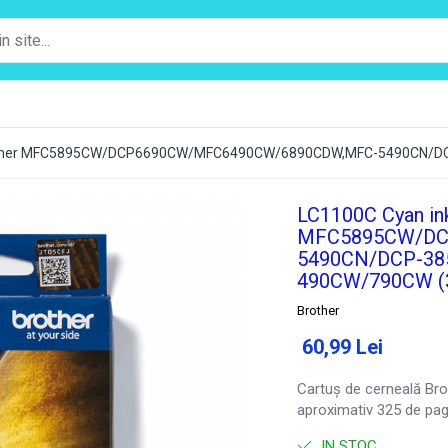
Brother MFC5895CW/DCP6690CW/MFC6490CW/6890CDW,MFC-5490CN/D
LC1100C Cyan ink
MFC5895CW/DC
5490CN/DCP-38
490CW/790CW (3
Brother
60,99 Lei
Cartuș de cerneală Br
aproximativ 325 de pagi
IN STOC