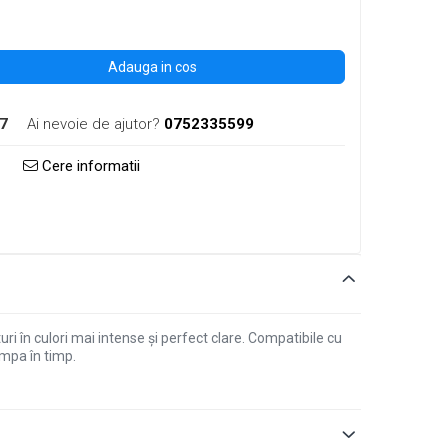
Adauga in cos
7
Ai nevoie de ajutor?
0752335599
Cere informatii
 în culori mai intense și perfect clare. Compatibile cu
ompa în timp.