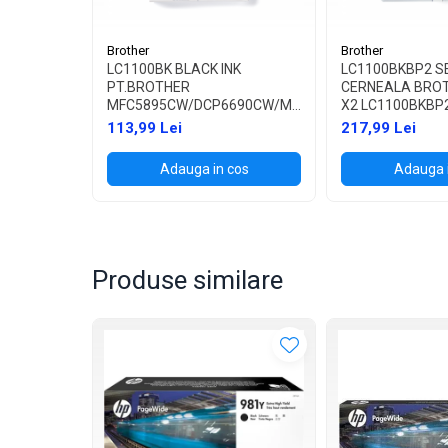
Brother
Brother
LC1100BK BLACK INK
LC1100BKBP2 S
PT.BROTHER
CERNEALA BRO
MFC5895CW/DCP6690CW/MFC6490CW/6890CDW,MF
X2 LC1100BKBP
5490CN/DCP-
113,99 Lei
217,99 Lei
385C/395CN/585CW,MFC-
490CW/790CW (450 PAG)
Adauga in cos
Adauga 
Produse similare