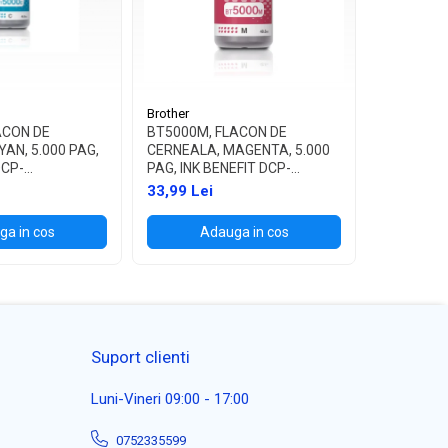
Brother
Brother
ACON DE
BT5000M, FLACON DE
BT5000Y,
AN, 5.000 PAG,
CERNEALA, MAGENTA, 5.000
CERNEALA,
DCP-
PAG, INK BENEFIT DCP-
PAG, INK 
/T700W
T300/T500W/T700W
T300/T5
33,99 Lei
33,99 Lei
a in cos
Adauga in cos
Ad
Suport clienti
Luni-Vineri 09:00 - 17:00
0752335599