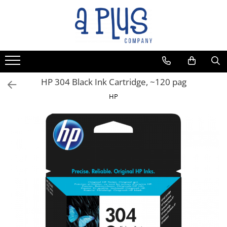
Toate Produsele
Benzi pentru etichete
Cartuse de cerneala
Cartuse toner
HP 304 Black Ink Cartridge, ~120 pag
Colectoare toner rezidual
HP
Kit mentenanta
Unitate cilindru (Drum unit)