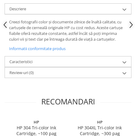
Descriere
Creezi fotografii color şi documente zilnice de înaltă calitate, cu
cartuşele de cerneală originale HP cu cost redus. Aceste cartuşe
fiabile oferă rezultate constante, astfel încât să poţi imprima
culori vii şi text clar pe întreaga durată de viaţă a cartuşelor.
Informatii conformitate produs
Caracteristici
Review-uri
(0)
RECOMANDARI
HP
HP
HP 304 Tri-color Ink
HP 304XL Tri-color Ink
Cartridge, ~100 pag
Cartridge, ~300 pag