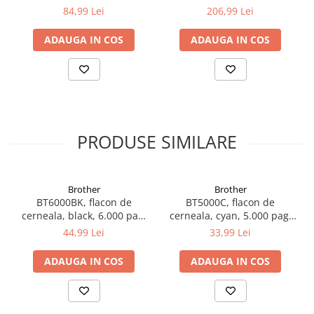
84,99 Lei
206,99 Lei
ADAUGA IN COS
ADAUGA IN COS
PRODUSE SIMILARE
Brother
Brother
BT6000BK, flacon de
BT5000C, flacon de
cerneala, black, 6.000 pag,
cerneala, cyan, 5.000 pag,
Ink Benefit DCP-
Ink Benefit DCP-
44,99 Lei
33,99 Lei
T300/T500W/T700W
T300/T500W/T700W
ADAUGA IN COS
ADAUGA IN COS