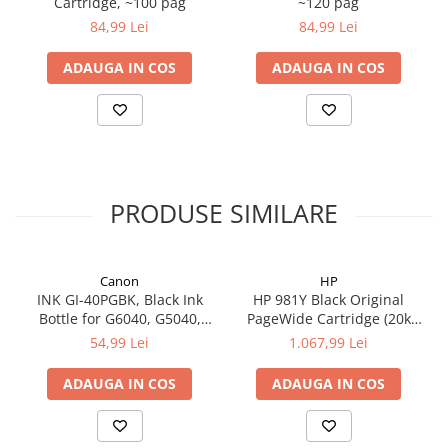
Cartridge, ~100 pag
~120 pag
84,99 Lei
84,99 Lei
ADAUGA IN COS
ADAUGA IN COS
PRODUSE SIMILARE
Canon
HP
INK GI-40PGBK, Black Ink
HP 981Y Black Original
Bottle for G6040, G5040,
PageWide Cartridge (20k
GM2040; 6.000 pag
pag)
54,99 Lei
1.067,99 Lei
ADAUGA IN COS
ADAUGA IN COS