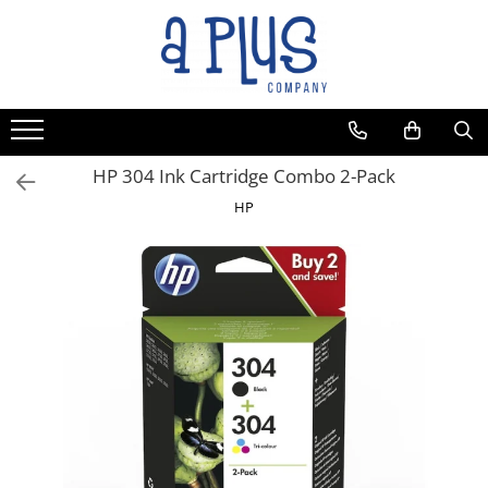
Toate Produsele
Benzi pentru etichete
Cartuse de cerneala
Cartuse toner
HP 304 Ink Cartridge Combo 2-Pack
Colectoare toner rezidual
HP
Kit mentenanta
Unitate cilindru (Drum unit)