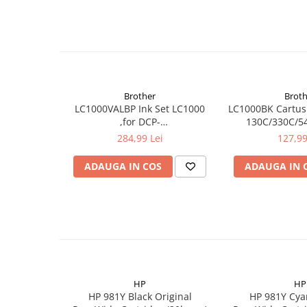
Brother
Broth
LC1000VALBP Ink Set LC1000
LC1000BK Cartus 
,for DCP-
130C/330C/5
130C/330C/540CN,MFC-
240C/440CN/
284,99 Lei
127,99
240C/440CN/660CN,DCP-
350C/560CN/
350C/560CN/770CW,MFC-
465
ADAUGA IN COS
ADAUGA IN 
465CN contine BK/M/C/Y
HP
HP
HP 981Y Black Original
HP 981Y Cya