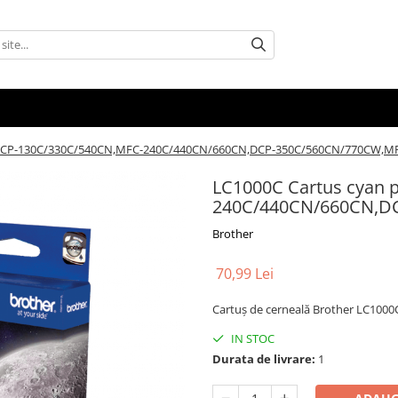
. DCP-130C/330C/540CN,MFC-240C/440CN/660CN,DCP-350C/560CN/770CW,M
LC1000C Cartus cyan 
240C/440CN/660CN,D
Brother
70,99 Lei
Cartuș de cerneală Brother LC1000C
IN STOC
Durata de livrare:
1