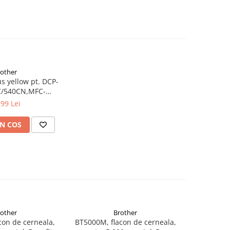
rother
s yellow pt. DCP-
C/540CN,MFC-
N/660CN,DCP-
,99 Lei
N/770CW,MFC-
65CN
N COS
rother
Brother
con de cerneala,
BT5000M, flacon de cerneala,
BT5000Y, 