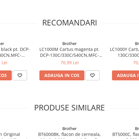
RECOMANDARI
er
Brother
B
black pt. DCP-
LC1000M Cartus magenta pt.
LC1000Y Cartu
40CN,MFC-
DCP-130C/330C/540CN,MFC-
130C/330
660CN,DCP-
240C/440CN/660CN,DCP-
240C/440C
 Lei
70,99 Lei
70
770CW,MFC-
350C/560CN/770CW,MFC-
350C/560C
CN
465CN
4
COS
ADAUGA IN COS
ADAUGA I
PRODUSE SIMILARE
Brother
B
n Original
BT6000BK, flacon de cerneala,
BT5000C, fla