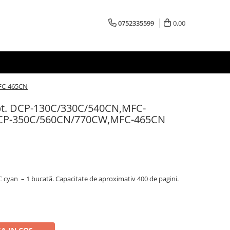
0752335599
0,00
FC-465CN
pt. DCP-130C/330C/540CN,MFC-
CP-350C/560CN/770CW,MFC-465CN
 cyan – 1 bucată. Capacitate de aproximativ 400 de pagini.