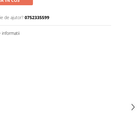
A IN COS
ie de ajutor?
0752335599
informatii