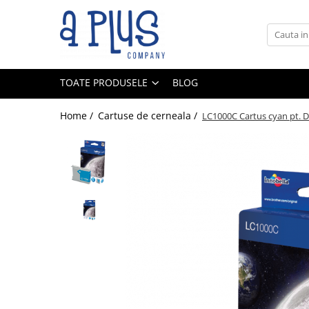
Toate Produsele
Benzi pentru etichete
TOATE PRODUSELE
BLOG
Cartuse de cerneala
Cartuse toner
Home /
Cartuse de cerneala /
LC1000C Cartus cyan pt
Colectoare toner rezidual
Kit mentenanta
Unitate cilindru (Drum unit)