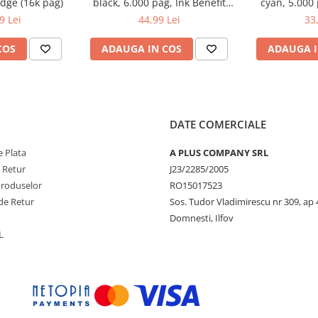
dge (16k pag)
black, 6.000 pag, Ink Benefit
cyan, 5.000 
DCP-T300/T500W/T700W
DCP-T300
9 Lei
44,99 Lei
33
COS
ADAUGA IN COS
ADAUGA I
DATE COMERCIALE
 Plata
A PLUS COMPANY SRL
e Retur
J23/2285/2005
Produselor
RO15017523
de Retur
Sos. Tudor Vladimirescu nr 309, ap 
Domnesti, Ilfov
L