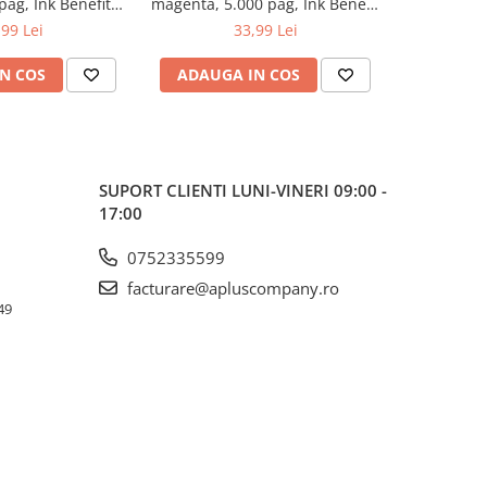
pag, Ink Benefit
magenta, 5.000 pag, Ink Benefit
yellow, 5.
/T500W/T700W
DCP-T300/T500W/T700W
DCP-T3
,99 Lei
33,99 Lei
N COS
ADAUGA IN COS
ADAUG
SUPORT CLIENTI
LUNI-VINERI 09:00 -
17:00
0752335599
facturare@apluscompany.ro
49