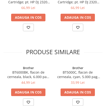
Cartridge; pt. HP DJ 2320,
Cartridge; pt. HP DJ 2320,
2710, 2720, 4120
2710, 2720, 4120
66,99 Lei
66,99 Lei
ADAUGA IN COS
ADAUGA IN COS
PRODUSE SIMILARE
Brother
Brother
BT6000BK, flacon de
BT5000C, flacon de
cerneala, black, 6.000 pag,
cerneala, cyan, 5.000 pag,
Ink Benefit DCP-
Ink Benefit DCP-
44,99 Lei
33,99 Lei
T300/T500W/T700W
T300/T500W/T700W
ADAUGA IN COS
ADAUGA IN COS