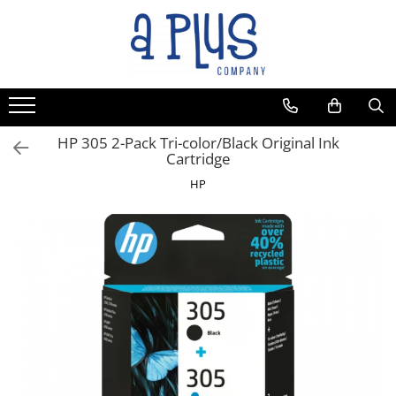
Toate Produsele
Benzi pentru etichete
Cartuse de cerneala
Cartuse toner
HP 305 2-Pack Tri-color/Black Original Ink
Cartridge
Colectoare toner rezidual
HP
Kit mentenanta
Unitate cilindru (Drum unit)