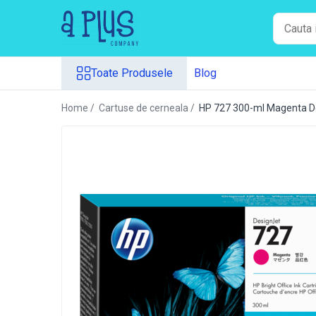
Toate Produsele
Toate Produsele
Blog
Benzi pentru etichete
Cartuse de cerneala
Home /
Cartuse de cerneala /
HP 727 300-ml Magenta De
Cartuse toner
Colectoare toner rezidual
Kit mentenanta
Unitate cilindru (Drum unit)