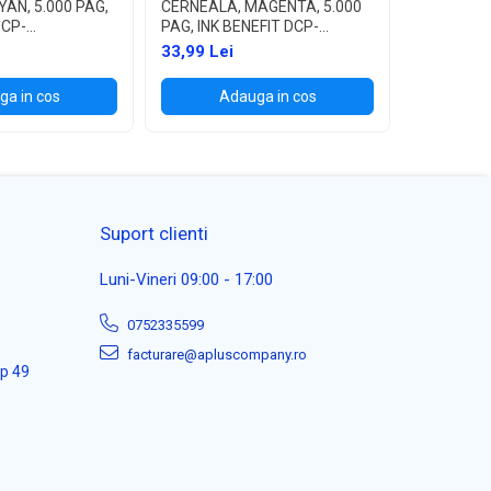
AN, 5.000 PAG,
CERNEALA, MAGENTA, 5.000
CERNEALA,
DCP-
PAG, INK BENEFIT DCP-
PAG, INK 
/T700W
T300/T500W/T700W
T300/T5
33,99 Lei
33,99 Lei
a in cos
Adauga in cos
Ad
Suport clienti
Luni-Vineri 09:00 - 17:00
0752335599
facturare@apluscompany.ro
ap 49