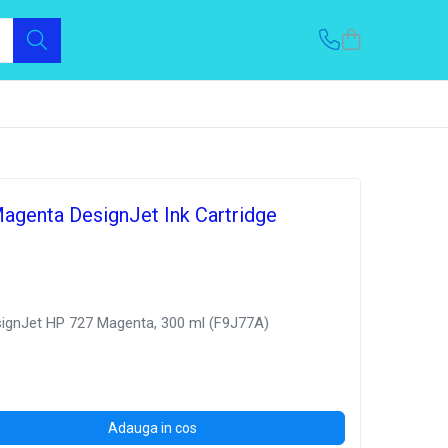
agenta DesignJet Ink Cartridge
signJet HP 727 Magenta, 300 ml (F9J77A)
Adauga in cos