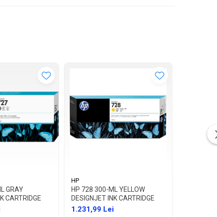
HP
HP
ML GRAY
HP 728 300-ML YELLOW
HP 727 13
NK CARTRIDGE
DESIGNJET INK CARTRIDGE
CARTRIDG
i
1.231,99 Lei
542,99 L