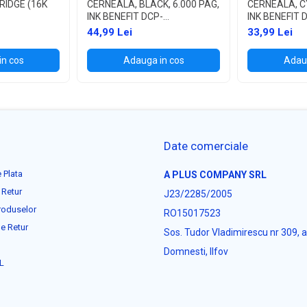
RIDGE (16K
CERNEALA, BLACK, 6.000 PAG,
CERNEALA, CY
INK BENEFIT DCP-
INK BENEFIT 
T300/T500W/T700W
T300/T500W
44,99 Lei
33,99 Lei
in cos
Adauga in cos
Adaug
Date comerciale
 Plata
A PLUS COMPANY SRL
 Retur
J23/2285/2005
roduselor
RO15017523
e Retur
Sos. Tudor Vladimirescu nr 309, 
Domnesti, Ilfov
L