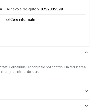
4
Ai nevoie de ajutor?
0752335599
Cere informatii
at. Cernelurile HP originale pot contribui la reducerea
ă menţineţi ritmul de lucru.