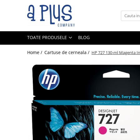
Toate Produsele
Benzi pentru etichete
TOATE PRODUSELE
BLOG
Cartuse de cerneala
Cartuse toner
Home /
Cartuse de cerneala /
HP 727 130-ml Magenta In
Colectoare toner rezidual
Kit mentenanta
Unitate cilindru (Drum unit)