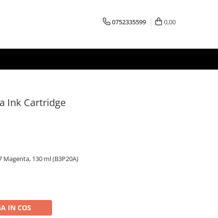
0752335599
0,00
 Ink Cartridge
27 Magenta, 130 ml (B3P20A)
A IN COS