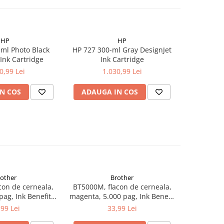
HP
HP
ml Photo Black
HP 727 300-ml Gray DesignJet
HP 728 300
Ink Cartridge
Ink Cartridge
In
0,99 Lei
1.030,99 Lei
1
N COS
ADAUGA IN COS
ADAUG
rother
Brother
con de cerneala,
BT5000M, flacon de cerneala,
BT5000Y, 
pag, Ink Benefit
magenta, 5.000 pag, Ink Benefit
yellow, 5.
/T500W/T700W
DCP-T300/T500W/T700W
DCP-T3
,99 Lei
33,99 Lei