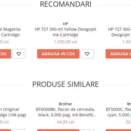
RECOMANDARI
HP
ml Magenta
HP 727 300-ml Yellow DesignJet
HP 727 300-
k Cartridge
Ink Cartridge
DesignJet 
9 Lei
1.030,99 Lei
1.03
COS
ADAUGA IN COS
ADAUGA I
PRODUSE SIMILARE
Brother
B
n Original
BT6000BK, flacon de cerneala,
BT5000C, fla
dge (16k pag)
black, 6.000 pag, Ink Benefit
cyan, 5.000 
DCP-T300/T500W/T700W
DCP-T300
9 Lei
44,99 Lei
33