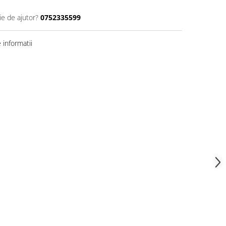
ie de ajutor?
0752335599
informatii