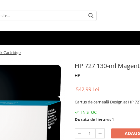
k Cartridge
HP 727 130-ml Magenta
HP
542,99 Lei
Cartuş de cerneală DesignJet HP 7
IN STOC
Durata de livrare:
1
ADAUG