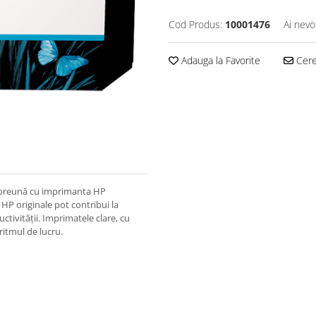
Cod Produs:
10001476
Ai nevo
Adauga la Favorite
Cere 
împreună cu imprimanta HP
HP originale pot contribui la
ctivităţii. Imprimatele clare, cu
ritmul de lucru.