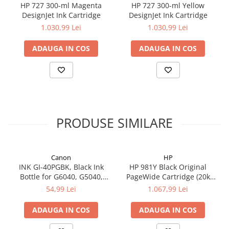
HP 727 300-ml Magenta
HP 727 300-ml Yellow
DesignJet Ink Cartridge
DesignJet Ink Cartridge
1.030,99 Lei
1.030,99 Lei
ADAUGA IN COS
ADAUGA IN COS
PRODUSE SIMILARE
Canon
HP
INK GI-40PGBK, Black Ink
HP 981Y Black Original
Bottle for G6040, G5040,
PageWide Cartridge (20k
GM2040; 6.000 pag
pag)
54,99 Lei
1.067,99 Lei
ADAUGA IN COS
ADAUGA IN COS