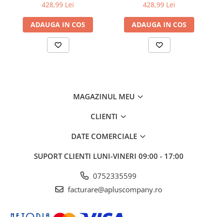
6510/WorkCentre 6515
6510/WorkCentre 6515
428,99 Lei
428,99 Lei
ADAUGA IN COS
ADAUGA IN COS
MAGAZINUL MEU
CLIENTI
DATE COMERCIALE
SUPORT CLIENTI
LUNI-VINERI 09:00 - 17:00
0752335599
facturare@apluscompany.ro