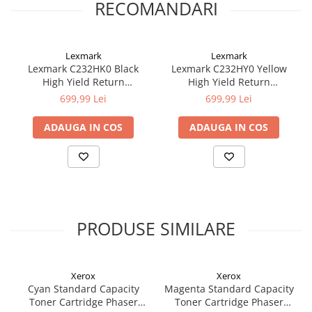
RECOMANDARI
Lexmark
Lexmark
Lexmark C232HK0 Black
Lexmark C232HY0 Yellow
High Yield Return
High Yield Return
Programme Toner Cartridge
Programme Toner Cartridge
699,99 Lei
699,99 Lei
3,000 pages pt. C2325dw /
2,300 pages pt. C2325dw /
C2425dw / C2535dw /
C2425dw / C2535dw /
ADAUGA IN COS
ADAUGA IN COS
MC2325adw / MC2425adw /
MC2325adw / MC2425adw /
MC2535adwe /
MC2535adwe /
MC2640adwe
MC2640adwe
PRODUSE SIMILARE
Xerox
Xerox
Cyan Standard Capacity
Magenta Standard Capacity
Toner Cartridge Phaser
Toner Cartridge Phaser