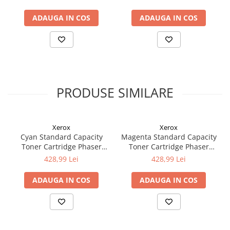
3,000 pages pt. C2325dw /
2,300 pages pt. C2325dw /
C2425dw / C2535dw /
C2425dw / C2535dw /
ADAUGA IN COS
ADAUGA IN COS
MC2325adw / MC2425adw /
MC2325adw / MC2425adw /
MC2535adwe /
MC2535adwe /
MC2640adwe
MC2640adwe
PRODUSE SIMILARE
Xerox
Xerox
Cyan Standard Capacity
Magenta Standard Capacity
Toner Cartridge Phaser
Toner Cartridge Phaser
6510/WorkCentre 6515
6510/WorkCentre 6515
428,99 Lei
428,99 Lei
ADAUGA IN COS
ADAUGA IN COS