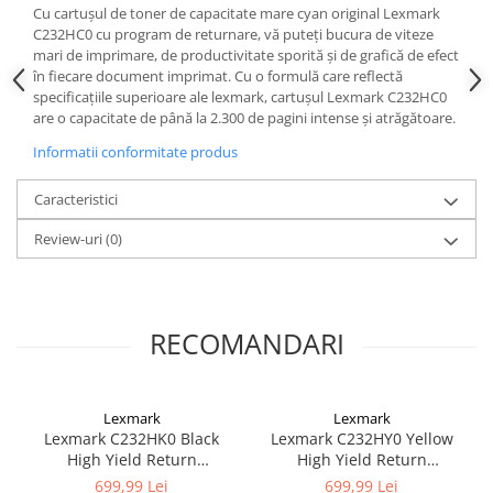
Cu cartușul de toner de capacitate mare cyan original Lexmark
C232HC0 cu program de returnare, vă puteți bucura de viteze
mari de imprimare, de productivitate sporită și de grafică de efect
în fiecare document imprimat. Cu o formulă care reflectă
specificațiile superioare ale lexmark, cartușul Lexmark C232HC0
are o capacitate de până la 2.300 de pagini intense și atrăgătoare.
Informatii conformitate produs
Caracteristici
Review-uri
(0)
RECOMANDARI
Lexmark
Lexmark
Lexmark C232HK0 Black
Lexmark C232HY0 Yellow
High Yield Return
High Yield Return
Programme Toner Cartridge
Programme Toner Cartridge
699,99 Lei
699,99 Lei