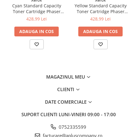
Xerox
Xerox
Cyan Standard Capacity
Yellow Standard Capacity
Toner Cartridge Phaser
Toner Cartridge Phaser
6510/WorkCentre 6515
6510/WorkCentre 6515
428,99 Lei
428,99 Lei
ADAUGA IN COS
ADAUGA IN COS
MAGAZINUL MEU
CLIENTI
DATE COMERCIALE
SUPORT CLIENTI
LUNI-VINERI 09:00 - 17:00
0752335599
facturare@apluscompany.ro