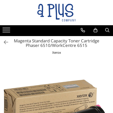
Toate Produsele
Benzi pentru etichete
Cartuse de cerneala
Cartuse toner
Magenta Standard Capacity Toner Cartridge
Phaser 6510/WorkCentre 6515
Colectoare toner rezidual
Xerox
Kit mentenanta
Unitate cilindru (Drum unit)