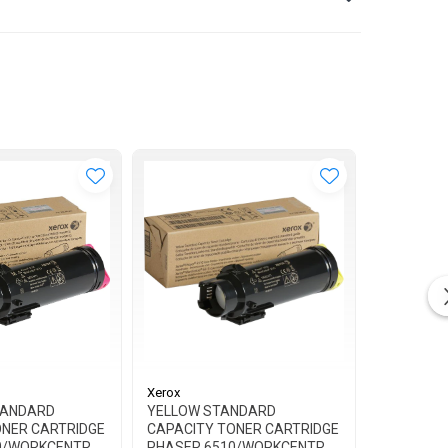
Xerox
Xerox
TANDARD
YELLOW STANDARD
BLACK ST
ONER CARTRIDGE
CAPACITY TONER CARTRIDGE
TONER CA
0/WORKCENTRE
PHASER 6510/WORKCENTRE
6510/WOR