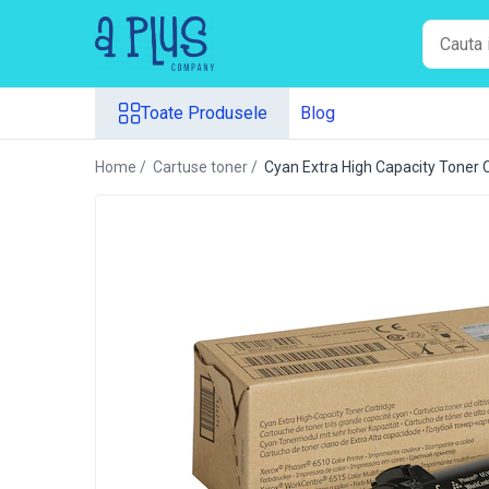
Toate Produsele
Toate Produsele
Blog
Benzi pentru etichete
Cartuse de cerneala
Home /
Cartuse toner /
Cyan Extra High Capacity Toner
Cartuse toner
Colectoare toner rezidual
Kit mentenanta
Unitate cilindru (Drum unit)