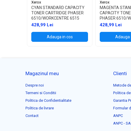
Xerox
Xerox
CYAN STANDARD CAPACITY
MAGENTA STAN
TONER CARTRIDGE PHASER
CAPACITY TONE
6510/WORKCENTRE 6515
PHASER 6510/
6515
428,99 Lei
428,99 Lei
Adauga in cos
Adauga 
Magazinul meu
Clienti
Despre noi
Metode de
Termeni si Conditii
Politica de
Politica de Confidentialitate
Garantia P
Politica de livrare
Formular d
Contact
ANPC
ANPC - SA