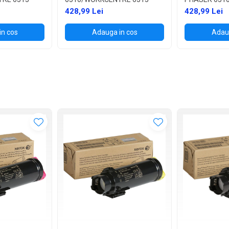
6515
428,99 Lei
428,99 Lei
in cos
Adauga in cos
Adaug