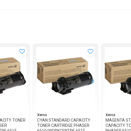
Xerox
Xerox
PACITY TONER
CYAN STANDARD CAPACITY
MAGENTA S
SER
TONER CARTRIDGE PHASER
CAPACITY T
RE 6515
6510/WORKCENTRE 6515
PHASER 651