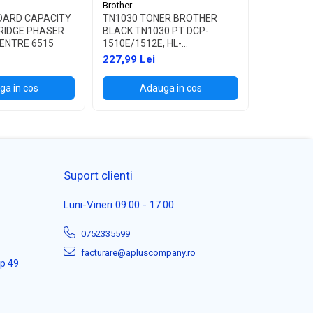
Brother
Brother
DARD CAPACITY
TN1030 TONER BROTHER
TN1090 T
RIDGE PHASER
BLACK TN1030 PT DCP-
BLACK TN
ENTRE 6515
1510E/1512E, HL-
1622W, HL
1110E/1112E ,1K
227,99 Lei
114,99 L
a in cos
Adauga in cos
Ad
Suport clienti
Luni-Vineri 09:00 - 17:00
0752335599
facturare@apluscompany.ro
ap 49