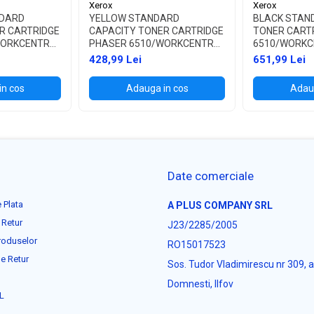
Xerox
Xerox
DARD
YELLOW STANDARD
BLACK STAN
R CARTRIDGE
CAPACITY TONER CARTRIDGE
TONER CART
WORKCENTRE
PHASER 6510/WORKCENTRE
6510/WORKC
6515
428,99 Lei
651,99 Lei
in cos
Adauga in cos
Adaug
Date comerciale
 Plata
A PLUS COMPANY SRL
 Retur
J23/2285/2005
roduselor
RO15017523
e Retur
Sos. Tudor Vladimirescu nr 309, 
Domnesti, Ilfov
L