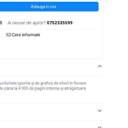
Adauga in cos
5
Ai nevoie de ajutor?
0752335599
Cere informatii
ivitate sporită și de grafică de efect în fiecare
e până la 4.300 de pagini intense și atrăgătoare.