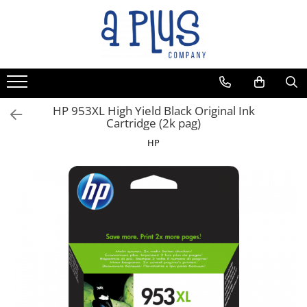
Toate Produsele
Benzi pentru etichete
Cartuse de cerneala
Cartuse toner
HP 953XL High Yield Black Original Ink
Cartridge (2k pag)
Colectoare toner rezidual
HP
Kit mentenanta
Unitate cilindru (Drum unit)