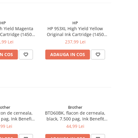
HP
HP
h Yield Magenta
HP 953XL High Yield Yellow
HP 953 B
 Cartridge (1450
Original Ink Cartridge (1450
Cartr
pag)
pag)
,99 Lei
237,99 Lei
N COS
ADAUGA IN COS
ADAUG
rother
Brother
con de cerneala,
BTD60BK, flacon de cerneala,
LC1000BK C
 pag, Ink Benefit
black, 7.500 pag, Ink Benefit
130C/3
/T500W/T700W
DCP-T310/T510W/T710W, MFC-
240C/4
,99 Lei
44,99 Lei
T910DW
350C/5