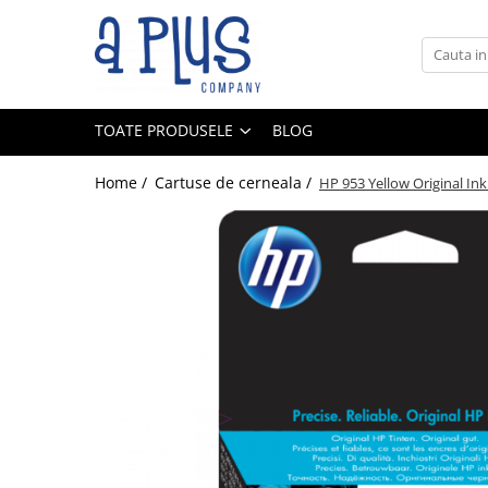
Toate Produsele
Benzi pentru etichete
TOATE PRODUSELE
BLOG
Cartuse de cerneala
Cartuse toner
Home /
Cartuse de cerneala /
HP 953 Yellow Original Ink
Colectoare toner rezidual
Kit mentenanta
Unitate cilindru (Drum unit)