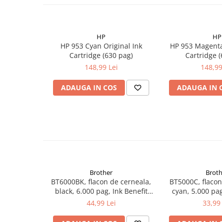
HP
HP
HP 953 Cyan Original Ink
HP 953 Magenta
Cartridge (630 pag)
Cartridge 
148,99 Lei
148,99
ADAUGA IN COS
ADAUGA IN 
Brother
Broth
BT6000BK, flacon de cerneala,
BT5000C, flacon
black, 6.000 pag, Ink Benefit
cyan, 5.000 pag
DCP-T300/T500W/T700W
DCP-T300/T5
44,99 Lei
33,99 