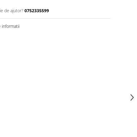
ie de ajutor?
0752335599
informatii