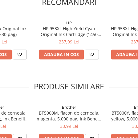
RECOMANDARI
HP
 Original Ink
HP 953XL High Yield Cyan
HP 953XL Hig
(630 pag)
Original Ink Cartridge (1450
Original Ink
pag)
 Lei
237,99 Lei
237
COS
ADAUGA IN COS
ADAUGA I
PRODUSE SIMILARE
er
Brother
B
 de cerneala,
BT5000M, flacon de cerneala,
BT5000Y, fla
, Ink Benefit
magenta, 5.000 pag, Ink Benefit
yellow, 5.000
00W/T700W
DCP-T300/T500W/T700W
DCP-T300
Lei
33,99 Lei
33