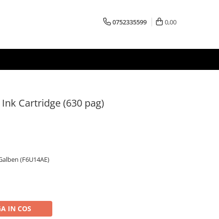
0752335599
0,00
 Ink Cartridge (630 pag)
 Galben (F6U14AE)
A IN COS