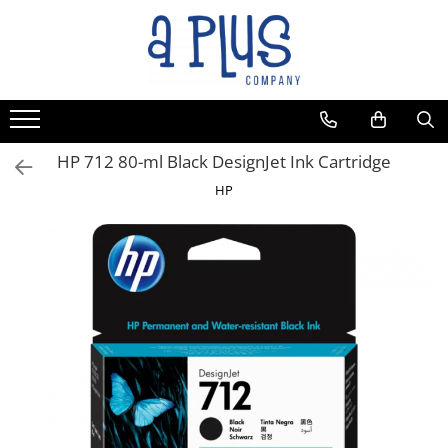
Toate Produsele
Benzi pentru etichete
Cartuse de cerneala
Cartuse toner
HP 712 80-ml Black DesignJet Ink Cartridge
Colectoare toner rezidual
HP
Kit mentenanta
Unitate cilindru (Drum unit)