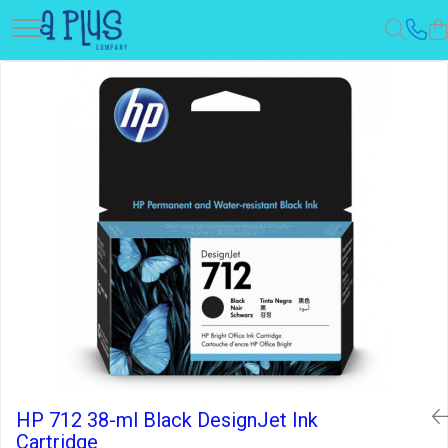
Toate Produsele
Benzi pentru etichete
Cartuse de cerneala
Cartuse toner
Colectoare toner rezidual
Kit mentenanta
Unitate cilindru (Drum unit)
HP 712 38-ml Black DesignJet Ink
Cartridge