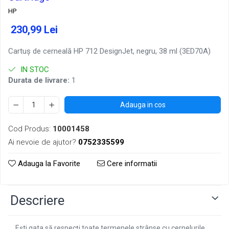
HP
230,99 Lei
Cartuş de cerneală HP 712 DesignJet, negru, 38 ml (3ED70A)
IN STOC
Durata de livrare:
1
Adauga in cos
Cod Produs:
10001458
Ai nevoie de ajutor?
0752335599
Adauga la Favorite
Cere informatii
Descriere
Eşti gata să respecţi toate termenele strânse cu cernelurile