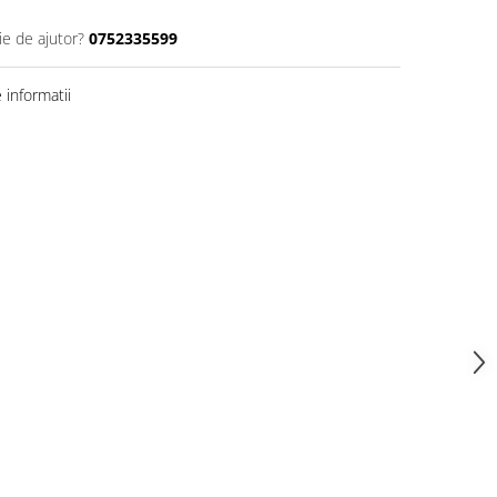
ie de ajutor?
0752335599
informatii