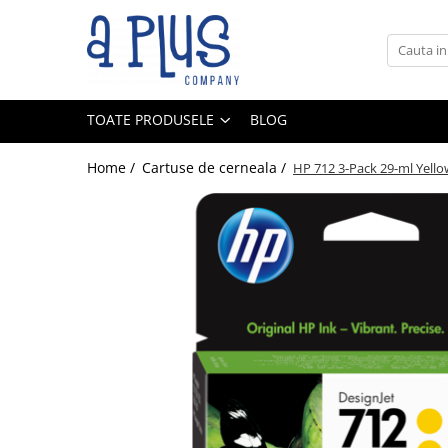
Toate Produsele
Benzi pentru etichete
TOATE PRODUSELE
BLOG
Cartuse de cerneala
Cartuse toner
Home /
Cartuse de cerneala /
HP 712 3-Pack 29-ml Yello
Colectoare toner rezidual
Kit mentenanta
Unitate cilindru (Drum unit)