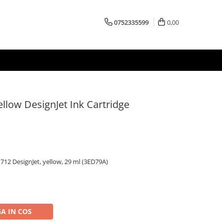
0752335599
0,00
llow DesignJet Ink Cartridge
712 DesignJet, yellow, 29 ml (3ED79A)
A IN COS