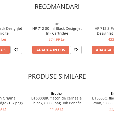
RECOMANDARI
HP
ack DesignJet
HP 712 80-ml Black DesignJet
HP 712 3-P
tridge
Ink Cartridge
DesignJet 
 Lei
374,99 Lei
422
COS
ADAUGA IN COS
ADAUGA I
PRODUSE SIMILARE
Brother
B
n Original
BT6000BK, flacon de cerneala,
BT5000C, fla
dge (16k pag)
black, 6.000 pag, Ink Benefit
cyan, 5.000 
DCP-T300/T500W/T700W
DCP-T300
9 Lei
44,99 Lei
33