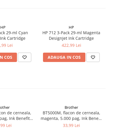
HP
HP
ack 29-ml Cyan
HP 712 3-Pack 29-ml Magenta
Ink Cartridge
DesignJet Ink Cartridge
,99 Lei
422,99 Lei
N COS
ADAUGA IN COS
rother
Brother
con de cerneala,
BT5000M, flacon de cerneala,
BT5000Y, 
pag, Ink Benefit
magenta, 5.000 pag, Ink Benefit
yellow, 5.
/T500W/T700W
DCP-T300/T500W/T700W
DCP-T3
,99 Lei
33,99 Lei