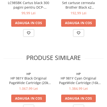
LC985BK Cartus black 300
Set cartuse cerneala
pagini pentru DCP-
Brother Black x2
J125/DCP-J315W/DCP-
LC985BKBP2
99,99 Lei
192,99 Lei
J515W/MFC-J415W
ADAUGA IN COS
ADAUGA IN COS
PRODUSE SIMILARE
HP
HP
HP 981Y Black Original
HP 981Y Cyan Original
PageWide Cartridge (20k
PageWide Cartridge (16k
pag)
pag)
1.067,99 Lei
1.384,99 Lei
ADAUGA IN COS
ADAUGA IN COS