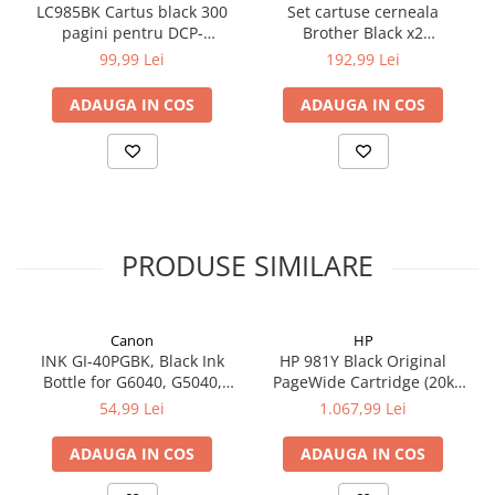
LC985BK Cartus black 300
Set cartuse cerneala
pagini pentru DCP-
Brother Black x2
J125/DCP-J315W/DCP-
LC985BKBP2
99,99 Lei
192,99 Lei
J515W/MFC-J415W
ADAUGA IN COS
ADAUGA IN COS
PRODUSE SIMILARE
Canon
HP
INK GI-40PGBK, Black Ink
HP 981Y Black Original
Bottle for G6040, G5040,
PageWide Cartridge (20k
GM2040; 6.000 pag
pag)
54,99 Lei
1.067,99 Lei
ADAUGA IN COS
ADAUGA IN COS