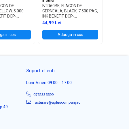
Brother
Brother
ACON DE
BTD60BK, FLACON DE
LC1000BK
ELLOW, 5.000
CERNEALA, BLACK, 7.500 PAG,
DCP-130C
EFIT DCP-
INK BENEFIT DCP-
240C/440
/T700W
T310/T510W/T710W, MFC-
350C/560
44,99 Lei
127,99 L
T910DW
465CN
a in cos
Adauga in cos
Ad
Suport clienti
Luni-Vineri 09:00 - 17:00
0752335599
facturare@apluscompany.ro
ap 49