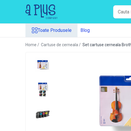
Toate Produsele
Toate Produsele
Blog
Benzi pentru etichete
Cartuse de cerneala
Home /
Cartuse de cerneala /
Set cartuse cerneala Br
Cartuse toner
Colectoare toner rezidual
Kit mentenanta
Unitate cilindru (Drum unit)