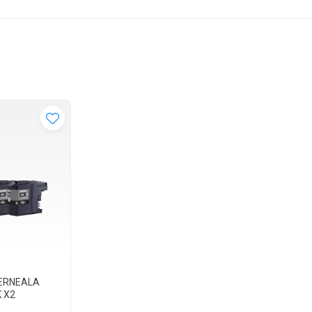
ERNEALA
 X2