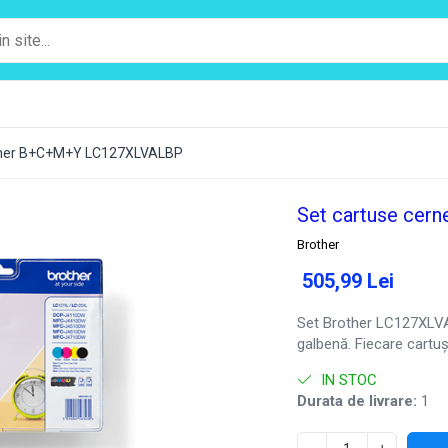
other B+C+M+Y LC127XLVALBP
Set cartuse ce
Brother
505,99 Lei
Set Brother LC127XLVA
galbenă. Fiecare cartuș
IN STOC
Durata de livrare:
1