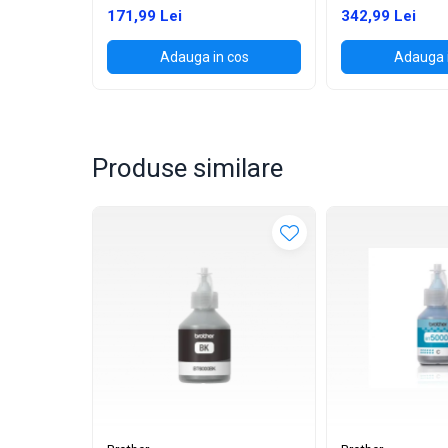
(1200 PAGINI)
171,99 Lei
342,99 Lei
Adauga in cos
Adauga 
Produse similare