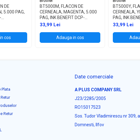
Brother
Brother
N DE
BT5000M, FLACON DE
BT5000Y, FL
, 5.000 PAG,
CERNEALA, MAGENTA, 5.000
CERNEALA, Y
-
PAG, INK BENEFIT DCP-
PAG, INK BEN
700W
T300/T500W/T700W
T300/T500W
33,99 Lei
33,99 Lei
in cos
Adauga in cos
Adaug
Date comerciale
 Plata
A PLUS COMPANY SRL
 Retur
J23/2285/2005
roduselor
RO15017523
e Retur
Sos. Tudor Vladimirescu nr 309, 
Domnesti, Ilfov
L