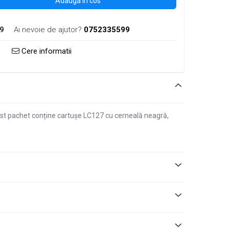
Adauga in cos
9
Ai nevoie de ajutor?
0752335599
Cere informatii
est pachet conține cartușe LC127 cu cerneală neagră,