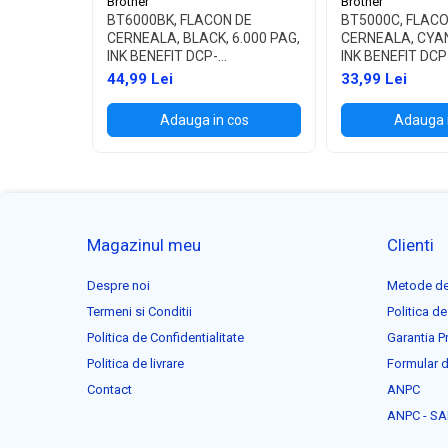
Brother
Brother
BT6000BK, FLACON DE
BT5000C, FLACO
CERNEALA, BLACK, 6.000 PAG,
CERNEALA, CYAN
INK BENEFIT DCP-
INK BENEFIT DCP
T300/T500W/T700W
T300/T500W/T
44,99 Lei
33,99 Lei
Adauga in cos
Adauga 
Magazinul meu
Clienti
Despre noi
Metode de
Termeni si Conditii
Politica de
Politica de Confidentialitate
Garantia P
Politica de livrare
Formular d
Contact
ANPC
ANPC - SA