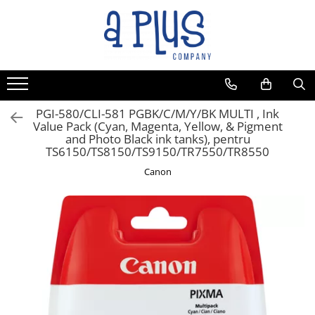
Toate Produsele
Benzi pentru etichete
Cartuse de cerneala
Cartuse toner
PGI-580/CLI-581 PGBK/C/M/Y/BK MULTI , Ink
Value Pack (Cyan, Magenta, Yellow, & Pigment
Colectoare toner rezidual
and Photo Black ink tanks), pentru
Kit mentenanta
TS6150/TS8150/TS9150/TR7550/TR8550
Unitate cilindru (Drum unit)
Canon