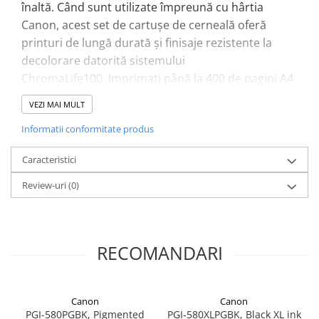
înaltă.
Când sunt utilizate împreună cu hârtia
Canon, acest set de cartușe de cerneală oferă
printuri de lungă durată și finisaje rezistente la
decolorare datorită sistemului
ChromaLife100.
Imprimați până la 400 de pagini A4
sau 1562 de fotografii de 10x15 cm cu un cartus de
VEZI MAI MULT
cerneală neagră standard și imprimați până la 1660
Informatii conformitate produs
de pagini A4 sau 241 de fotografii cu un cartus de
cerneală color (standard ISO/IEC 24711¹ și ISO/IEC
Caracteristici
29102¹).
Review-uri
(0)
RECOMANDARI
Canon
Canon
PGI-580PGBK, Pigmented
PGI-580XLPGBK, Black XL ink