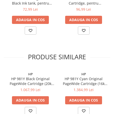
Black Ink tank, pentru
Cartridge, pentru
TS6150/TS8150/TS9150/TR7550/TR8550
TS6150/TS8150/TS9150/TR7550
72,99 Lei
96,99 Lei
ADAUGA IN COS
ADAUGA IN COS
PRODUSE SIMILARE
HP
HP
HP 981Y Black Original
HP 981Y Cyan Original
PageWide Cartridge (20k
PageWide Cartridge (16k
pag)
pag)
1.067,99 Lei
1.384,99 Lei
ADAUGA IN COS
ADAUGA IN COS