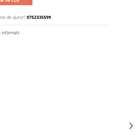
A IN COS
oie de ajutor?
0752335599
informatii