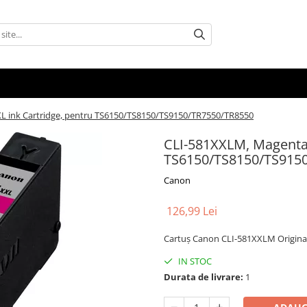
L ink Cartridge, pentru TS6150/TS8150/TS9150/TR7550/TR8550
CLI-581XXLM, Magenta 
TS6150/TS8150/TS915
Canon
126,99 Lei
Cartuş Canon CLI-581XXLM Origin
IN STOC
Durata de livrare:
1