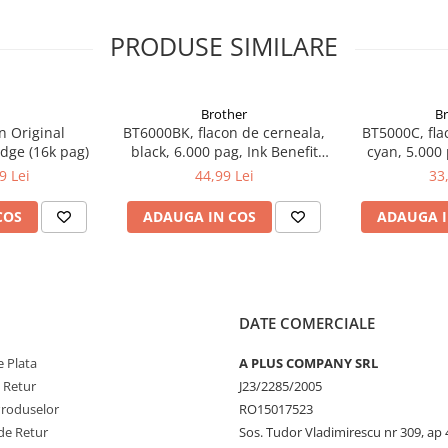
PRODUSE SIMILARE
Brother
B
n Original
BT6000BK, flacon de cerneala,
BT5000C, fla
dge (16k pag)
black, 6.000 pag, Ink Benefit
cyan, 5.000 
DCP-T300/T500W/T700W
DCP-T300
9 Lei
44,99 Lei
33
COS
ADAUGA IN COS
ADAUGA I
DATE COMERCIALE
 Plata
A PLUS COMPANY SRL
e Retur
J23/2285/2005
Produselor
RO15017523
de Retur
Sos. Tudor Vladimirescu nr 309, ap 