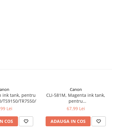
anon
Canon
 ink tank, pentru
CLI-581M, Magenta ink tank,
CLI-581X
0/TS9150/TR7550/TR8550
pentru
Cart
TS6150/TS8150/TS9150/TR7550/TR8550
TS6150/TS
,99 Lei
67,99 Lei
N COS
ADAUGA IN COS
ADAUG