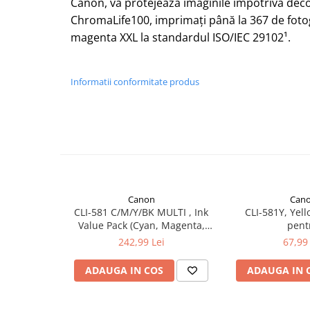
Canon, vă protejează imaginile împotriva decol
ChromaLife100, imprimați până la 367 de fotog
magenta XXL la standardul ISO/IEC 29102¹.
Informatii conformitate produs
Canon
Can
CLI-581 C/M/Y/BK MULTI , Ink
CLI-581Y, Yell
Value Pack (Cyan, Magenta,
pent
Yellow & Photo Black ink tanks),
TS6150/TS8150/T
242,99 Lei
67,99 
pentru
TS6150/TS8150/TS9150/TR7550/TR8550
ADAUGA IN COS
ADAUGA IN 