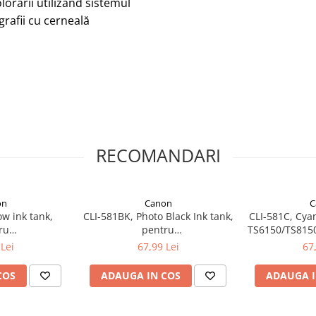
orării utilizând sistemul
rafii cu cerneală
RECOMANDARI
on
Canon
C
ow ink tank,
CLI-581BK, Photo Black Ink tank,
CLI-581C, Cyan
ru
pentru
TS6150/TS815
S9150/TR7550/TR8550
TS6150/TS8150/TS9150/TR7550/TR8550
Lei
67,99 Lei
67
COS
ADAUGA IN COS
ADAUGA I