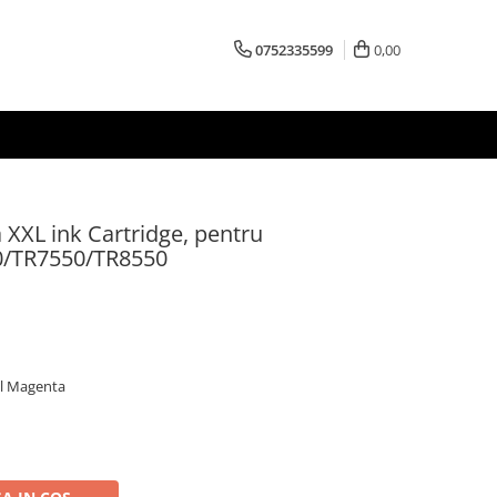
0752335599
0,00
XXL ink Cartridge, pentru
0/TR7550/TR8550
al Magenta