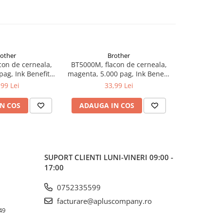
rother
Brother
con de cerneala,
BT5000M, flacon de cerneala,
BT5000Y, 
pag, Ink Benefit
magenta, 5.000 pag, Ink Benefit
yellow, 5.
/T500W/T700W
DCP-T300/T500W/T700W
DCP-T3
,99 Lei
33,99 Lei
N COS
ADAUGA IN COS
ADAUG
SUPORT CLIENTI
LUNI-VINERI 09:00 -
17:00
0752335599
facturare@apluscompany.ro
49