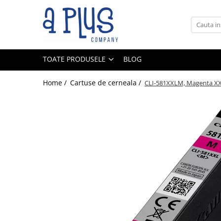
Toate Produsele
Benzi pentru etichete
TOATE PRODUSELE
BLOG
Cartuse de cerneala
Cartuse toner
Home /
Cartuse de cerneala /
CLI-581XXLM, Magenta XX
Colectoare toner rezidual
Kit mentenanta
Unitate cilindru (Drum unit)