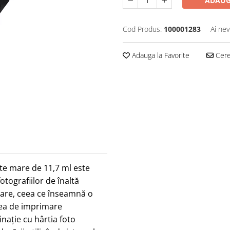
ADAUG
Cod Produs:
100001283
Ai nev
Adauga la Favorite
Cere 
e mare de 11,7 ml este
tografiilor de înaltă
mare, ceea ce înseamnă o
atea de imprimare
nație cu hârtia foto