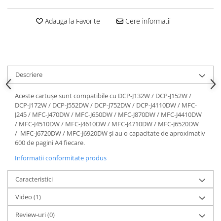
Adauga la Favorite
Cere informatii
Descriere
Aceste cartușe sunt compatibile cu DCP-J132W / DCP-J152W /
DCP-J172W / DCP-J552DW / DCP-J752DW / DCP-J4110DW / MFC-
J245 / MFC-J470DW / MFC-J650DW / MFC-J870DW / MFC-J4410DW
/ MFC-J4510DW / MFC-J4610DW / MFC-J4710DW / MFC-J6520DW
/ MFC-J6720DW / MFC-J6920DW și au o capacitate de aproximativ
600 de pagini A4 fiecare.
Informatii conformitate produs
Caracteristici
Video
(1)
Review-uri
(0)