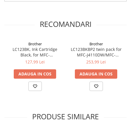
RECOMANDARI
Brother
Brother
LC123BK, Ink Cartridge
LC123BKBP2 twin pack for
Black, for MFC-
MFC-J4110DW/MFC-
J4410DW/MFC-
J4410DW/MFC-
127,99 Lei
253,99 Lei
J6520DW/MFC-J470DW (600
J4510DW/MFC-J4610DW
pagini)
BLACK
ADAUGA IN COS
ADAUGA IN COS
PRODUSE SIMILARE