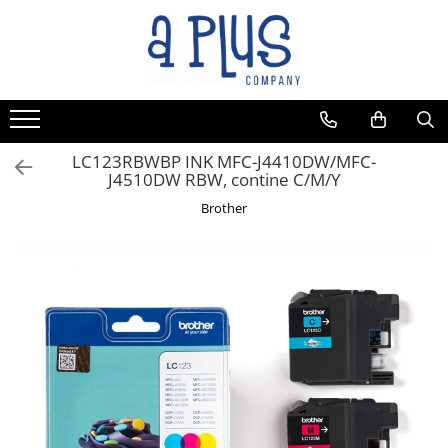
Toate Produsele
Benzi pentru etichete
Cartuse de cerneala
Cartuse toner
LC123RBWBP INK MFC-J4410DW/MFC-
J4510DW RBW, contine C/M/Y
Colectoare toner rezidual
Brother
Kit mentenanta
Unitate cilindru (Drum unit)