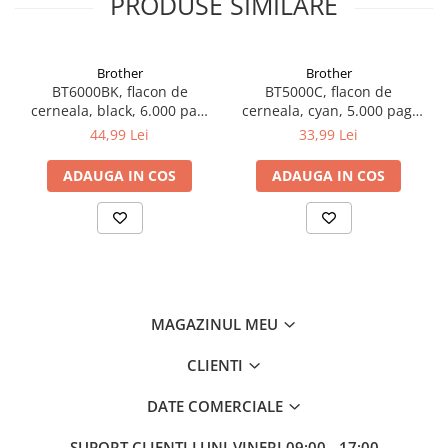
PRODUSE SIMILARE
Brother
Brother
BT6000BK, flacon de
BT5000C, flacon de
cerneala, black, 6.000 pag,
cerneala, cyan, 5.000 pag,
Ink Benefit DCP-
Ink Benefit DCP-
44,99 Lei
33,99 Lei
T300/T500W/T700W
T300/T500W/T700W
ADAUGA IN COS
ADAUGA IN COS
MAGAZINUL MEU
CLIENTI
DATE COMERCIALE
SUPORT CLIENTI
LUNI-VINERI 09:00 - 17:00