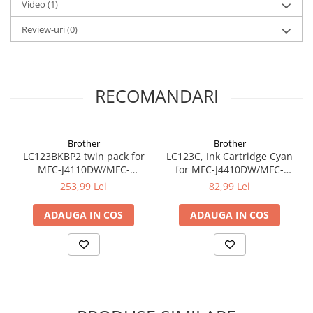
Video
(1)
Review-uri
(0)
RECOMANDARI
Brother
Brother
LC123BKBP2 twin pack for
LC123C, Ink Cartridge Cyan
MFC-J4110DW/MFC-
for MFC-J4410DW/MFC-
J4410DW/MFC-
J6520DW/MFC-J470DW (600
253,99 Lei
82,99 Lei
J4510DW/MFC-J4610DW
pagini)
BLACK
ADAUGA IN COS
ADAUGA IN COS