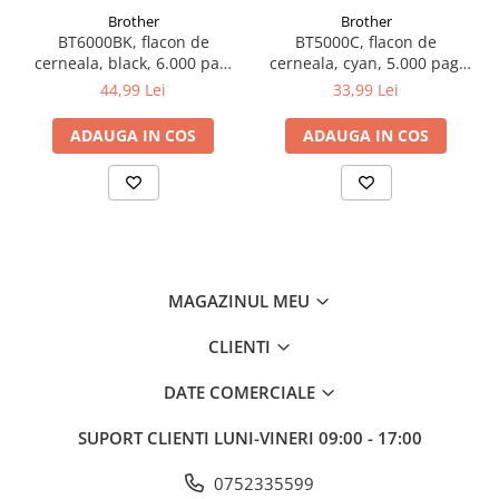
Brother
Brother
BT6000BK, flacon de
BT5000C, flacon de
cerneala, black, 6.000 pag,
cerneala, cyan, 5.000 pag,
Ink Benefit DCP-
Ink Benefit DCP-
44,99 Lei
33,99 Lei
T300/T500W/T700W
T300/T500W/T700W
ADAUGA IN COS
ADAUGA IN COS
MAGAZINUL MEU
CLIENTI
DATE COMERCIALE
SUPORT CLIENTI
LUNI-VINERI 09:00 - 17:00
0752335599