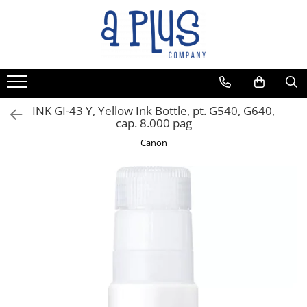
Toate Produsele
Benzi pentru etichete
Cartuse de cerneala
Cartuse toner
INK GI-43 Y, Yellow Ink Bottle, pt. G540, G640,
cap. 8.000 pag
Colectoare toner rezidual
Canon
Kit mentenanta
Unitate cilindru (Drum unit)