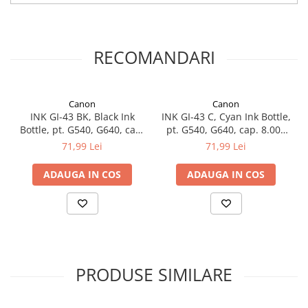
RECOMANDARI
Canon
Canon
INK GI-43 BK, Black Ink
INK GI-43 C, Cyan Ink Bottle,
Bottle, pt. G540, G640, cap.
pt. G540, G640, cap. 8.000
3.700 pag
pag
71,99 Lei
71,99 Lei
ADAUGA IN COS
ADAUGA IN COS
PRODUSE SIMILARE