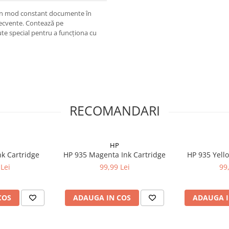
 în mod constant documente în
recvente. Contează pe
te special pentru a funcţiona cu
RECOMANDARI
HP
nk Cartridge
HP 935 Magenta Ink Cartridge
HP 935 Yello
Lei
99,99 Lei
99
COS
ADAUGA IN COS
ADAUGA I