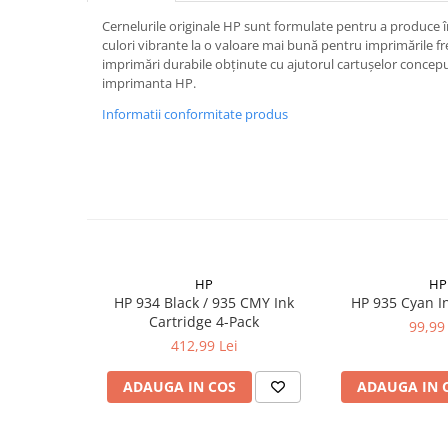
Cernelurile originale HP sunt formulate pentru a produce
culori vibrante la o valoare mai bună pentru imprimările f
imprimări durabile obţinute cu ajutorul cartuşelor concepu
imprimanta HP.
Informatii conformitate produs
HP
HP
HP 934 Black / 935 CMY Ink
HP 935 Cyan I
Cartridge 4-Pack
99,99 
412,99 Lei
ADAUGA IN COS
ADAUGA IN 