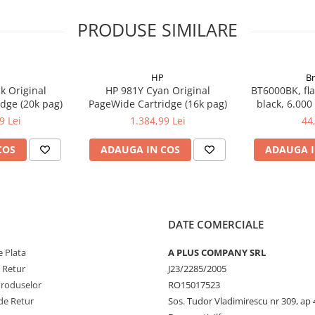
PRODUSE SIMILARE
HP
B
k Original
HP 981Y Cyan Original
BT6000BK, fla
dge (20k pag)
PageWide Cartridge (16k pag)
black, 6.000
DCP-T300
9 Lei
1.384,99 Lei
44
COS
ADAUGA IN COS
ADAUGA I
DATE COMERCIALE
 Plata
A PLUS COMPANY SRL
e Retur
J23/2285/2005
Produselor
RO15017523
de Retur
Sos. Tudor Vladimirescu nr 309, ap 