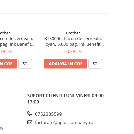
rother
Brother
con de cerneala,
BT5000C, flacon de cerneala,
BT5000M, 
 pag, Ink Benefit
cyan, 5.000 pag, Ink Benefit
magenta, 5.
/T500W/T700W
DCP-T300/T500W/T700W
DCP-T3
,99 Lei
33,99 Lei
N COS
ADAUGA IN COS
ADAUG
SUPORT CLIENTI
LUNI-VINERI 09:00 -
17:00
0752335599
facturare@apluscompany.ro
49