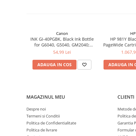
Canon
HP
INK GI-40PGBK, Black Ink Bottle
HP 981Y Blac
for G6040, G5040, GM2040;
PageWide Cartri
6.000 pag
54,99 Lei
1.067,9
ADAUGA IN COS
ADAUGA IN 
MAGAZINUL MEU
CLIENTI
Despre noi
Metode de
Termeni si Conditii
Politica d
Politica de Confidentialitate
Garantia 
Politica de livrare
Formular 