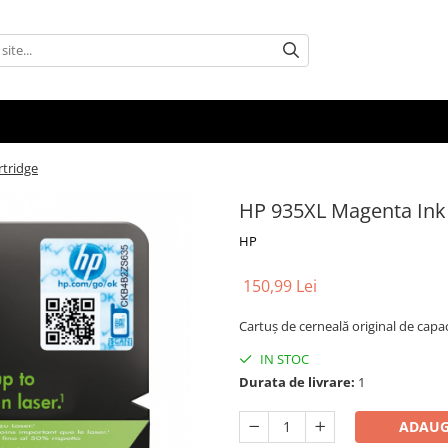
tridge
HP 935XL Magenta Ink 
HP
150,99 Lei
Cartuş de cerneală original de cap
IN STOC
Durata de livrare:
1
ADAUG