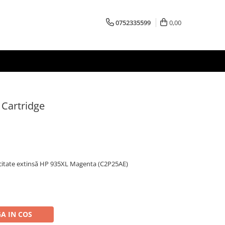
0752335599
0,00
Cartridge
acitate extinsă HP 935XL Magenta (C2P25AE)
A IN COS