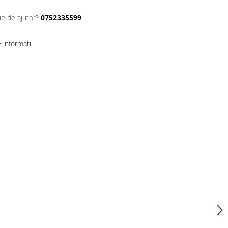
ie de ajutor?
0752335599
informatii