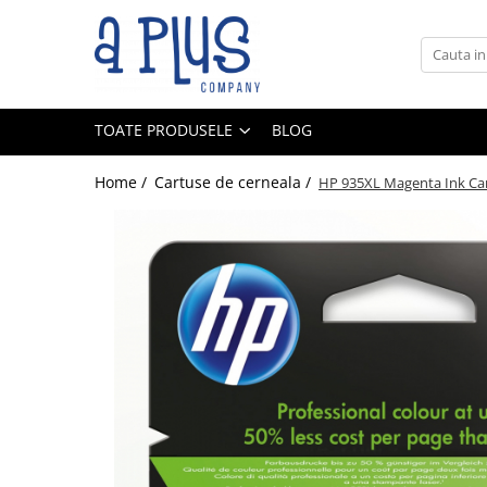
Toate Produsele
Benzi pentru etichete
TOATE PRODUSELE
BLOG
Cartuse de cerneala
Cartuse toner
Home /
Cartuse de cerneala /
HP 935XL Magenta Ink Car
Colectoare toner rezidual
Kit mentenanta
Unitate cilindru (Drum unit)