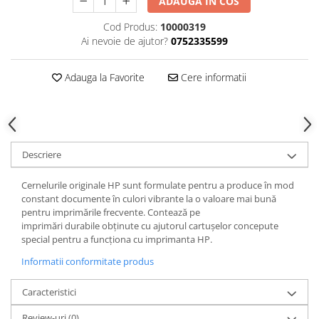
ADAUGA IN COS
Cod Produs:
10000319
Ai nevoie de ajutor?
0752335599
Adauga la Favorite
Cere informatii
Descriere
Cernelurile originale HP sunt formulate pentru a produce în mod
constant documente în culori vibrante la o valoare mai bună
pentru imprimările frecvente. Contează pe
imprimări durabile obţinute cu ajutorul cartuşelor concepute
special pentru a funcţiona cu imprimanta HP.
Informatii conformitate produs
Caracteristici
Review-uri
(0)