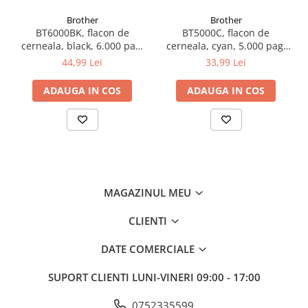
Brother
Brother
BT6000BK, flacon de
BT5000C, flacon de
cerneala, black, 6.000 pag,
cerneala, cyan, 5.000 pag,
Ink Benefit DCP-
Ink Benefit DCP-
44,99 Lei
33,99 Lei
T300/T500W/T700W
T300/T500W/T700W
ADAUGA IN COS
ADAUGA IN COS
MAGAZINUL MEU
CLIENTI
DATE COMERCIALE
SUPORT CLIENTI
LUNI-VINERI 09:00 - 17:00
0752335599