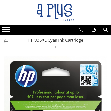
Toate Produsele
Benzi pentru etichete
Cartuse de cerneala
Cartuse toner
HP 935XL Cyan Ink Cartridge
Colectoare toner rezidual
HP
Kit mentenanta
Unitate cilindru (Drum unit)