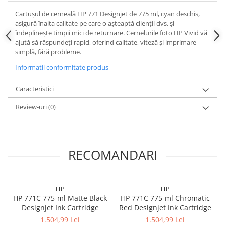
Cartuşul de cerneală HP 771 Designjet de 775 ml, cyan deschis,
asigură înalta calitate pe care o aşteaptă clienţii dvs. şi
îndeplineşte timpii mici de returnare. Cernelurile foto HP Vivid vă
ajută să răspundeţi rapid, oferind calitate, viteză şi imprimare
simplă, fără probleme.
Informatii conformitate produs
Caracteristici
Review-uri
(0)
RECOMANDARI
HP
HP
HP 771C 775-ml Matte Black
HP 771C 775-ml Chromatic
Designjet Ink Cartridge
Red Designjet Ink Cartridge
1.504,99 Lei
1.504,99 Lei