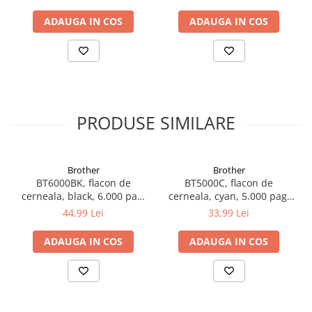
ADAUGA IN COS
ADAUGA IN COS
PRODUSE SIMILARE
Brother
Brother
BT6000BK, flacon de
BT5000C, flacon de
cerneala, black, 6.000 pag,
cerneala, cyan, 5.000 pag,
Ink Benefit DCP-
Ink Benefit DCP-
44,99 Lei
33,99 Lei
T300/T500W/T700W
T300/T500W/T700W
ADAUGA IN COS
ADAUGA IN COS