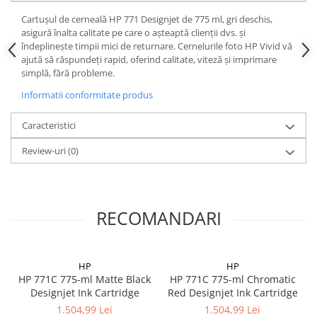
Cartuşul de cerneală HP 771 Designjet de 775 ml, gri deschis,
asigură înalta calitate pe care o aşteaptă clienţii dvs. şi
îndeplineşte timpii mici de returnare. Cernelurile foto HP Vivid vă
ajută să răspundeţi rapid, oferind calitate, viteză şi imprimare
simplă, fără probleme.
Informatii conformitate produs
Caracteristici
Review-uri
(0)
RECOMANDARI
HP
HP
HP 771C 775-ml Matte Black
HP 771C 775-ml Chromatic
Designjet Ink Cartridge
Red Designjet Ink Cartridge
1.504,99 Lei
1.504,99 Lei