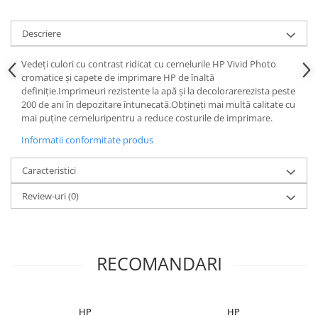
Descriere
Vedeți culori cu contrast ridicat cu cernelurile HP Vivid Photo
cromatice și capete de imprimare HP de înaltă
definiție.Imprimeuri rezistente la apă și la decolorarerezista peste
200 de ani în depozitare întunecată.Obțineți mai multă calitate cu
mai puține cerneluripentru a reduce costurile de imprimare.
Informatii conformitate produs
Caracteristici
Review-uri
(0)
RECOMANDARI
HP
HP