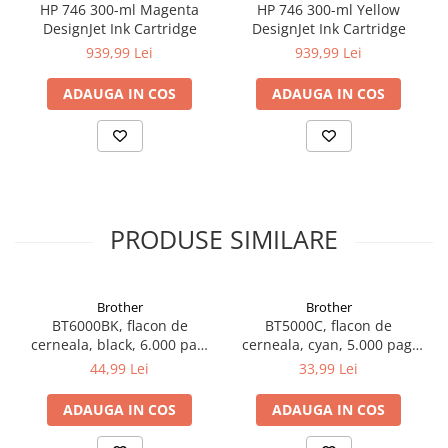
HP 746 300-ml Magenta
HP 746 300-ml Yellow
DesignJet Ink Cartridge
DesignJet Ink Cartridge
939,99 Lei
939,99 Lei
ADAUGA IN COS
ADAUGA IN COS
PRODUSE SIMILARE
Brother
Brother
BT6000BK, flacon de
BT5000C, flacon de
cerneala, black, 6.000 pag,
cerneala, cyan, 5.000 pag,
Ink Benefit DCP-
Ink Benefit DCP-
44,99 Lei
33,99 Lei
T300/T500W/T700W
T300/T500W/T700W
ADAUGA IN COS
ADAUGA IN COS