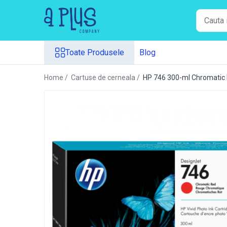
Toate Produsele
Toate Produsele
Blog
Benzi pentru etichete
Cartuse de cerneala
Home /
Cartuse de cerneala /
HP 746 300-ml Chromatic 
Cartuse toner
Colectoare toner rezidual
Kit mentenanta
Unitate cilindru (Drum unit)