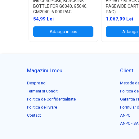
INK GI-40PGBK, BLACK INK
HP 981Y BLACK 
BOTTLE FOR G6040, G5040,
PAGEWIDE CART
GM2040; 6.000 PAG
PAG)
54,99 Lei
1.067,99 Lei
Adauga in cos
Adauga 
Magazinul meu
Clienti
Despre noi
Metode de
Termeni si Conditii
Politica de
Politica de Confidentialitate
Garantia P
Politica de livrare
Formular d
Contact
ANPC
ANPC - SA