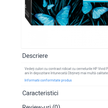
Descriere
Vedeți culori cu contrast ridicat cu cernelurile HP Vivi
ani în depozitare întunecată.Obțineți mai multă calitat
Informatii conformitate produs
Caracteristici
Review-uri
(0)