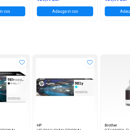
in cos
Adauga in cos
Adaug
HP
Brother