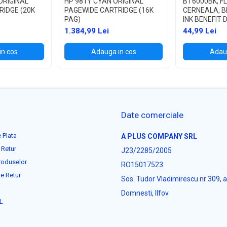
ORIGINAL
HP 981Y CYAN ORIGINAL
BT6000BK, F
RIDGE (20K
PAGEWIDE CARTRIDGE (16K
CERNEALA, BL
PAG)
INK BENEFIT 
T300/T500W
1.384,99 Lei
44,99 Lei
in cos
Adauga in cos
Adaug
Date comerciale
 Plata
A PLUS COMPANY SRL
 Retur
J23/2285/2005
roduselor
RO15017523
e Retur
Sos. Tudor Vladimirescu nr 309, 
Domnesti, Ilfov
L