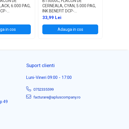
LACON DE
BT5000C, FLACON DE
BT5000M,
ACK, 6.000 PAG,
CERNEALA, CYAN, 5.000 PAG,
CERNEALA
DCP-
INK BENEFIT DCP-
PAG, INK 
/T700W
T300/T500W/T700W
T300/T5
33,99 Lei
33,99 Lei
a in cos
Adauga in cos
Ad
Suport clienti
Luni-Vineri 09:00 - 17:00
0752335599
facturare@apluscompany.ro
ap 49