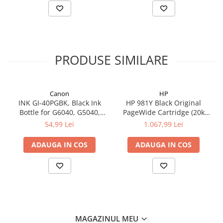
PRODUSE SIMILARE
Canon
HP
INK GI-40PGBK, Black Ink
HP 981Y Black Original
Bottle for G6040, G5040,
PageWide Cartridge (20k
GM2040; 6.000 pag
pag)
54,99 Lei
1.067,99 Lei
ADAUGA IN COS
ADAUGA IN COS
MAGAZINUL MEU