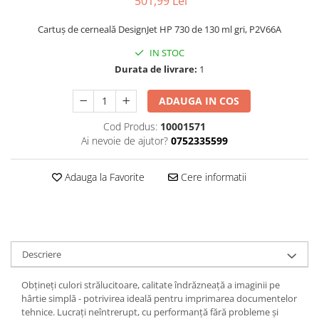
501,99 Lei
Cartuș de cerneală DesignJet HP 730 de 130 ml gri, P2V66A
IN STOC
Durata de livrare:
1
ADAUGA IN COS
Cod Produs:
10001571
Ai nevoie de ajutor?
0752335599
Adauga la Favorite
Cere informatii
Descriere
Obțineți culori strălucitoare, calitate îndrăzneață a imaginii pe
hârtie simplă - potrivirea ideală pentru imprimarea documentelor
tehnice. Lucrați neîntrerupt, cu performanță fără probleme și