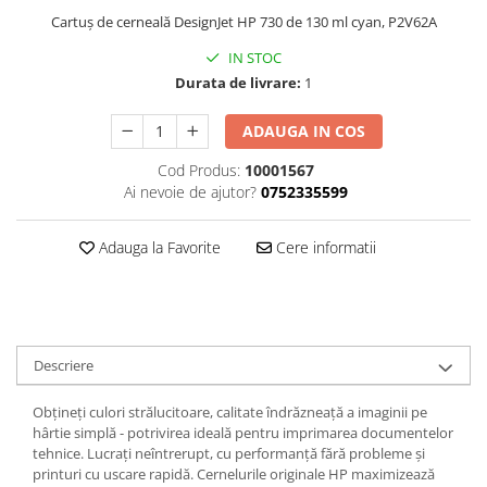
Cartuș de cerneală DesignJet HP 730 de 130 ml cyan, P2V62A
IN STOC
Durata de livrare:
1
ADAUGA IN COS
Cod Produs:
10001567
Ai nevoie de ajutor?
0752335599
Adauga la Favorite
Cere informatii
Descriere
Obțineți culori strălucitoare, calitate îndrăzneață a imaginii pe
hârtie simplă - potrivirea ideală pentru imprimarea documentelor
tehnice. Lucrați neîntrerupt, cu performanță fără probleme și
printuri cu uscare rapidă. Cernelurile originale HP maximizează