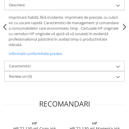
Descriere
Imprimare fiabilă, fără incidente. Imprimate de precizie, cu culori
vii, cu uscare rapidă. Caracteristici de management şi comandare
a consumabilelor care economisesc timp . Cartuşele HP originale
cu cerneluri HP originale vă ajută să vă scoateţi în evidenţă
profesionalismul păstrând în acelaşi timp o productivitate
ridicată.
Informatii conformitate produs
Caracteristici
Review-uri
(0)
RECOMANDARI
HP
HP
HP 72 130 ml Cyan Ink
HP 72 130 ml Magenta Ink