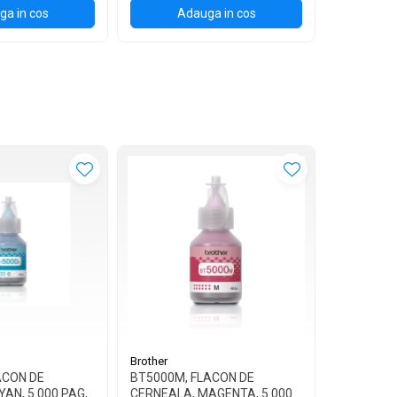
a in cos
Adauga in cos
Brother
Brother
ACON DE
BT5000M, FLACON DE
BT5000Y,
AN, 5.000 PAG,
CERNEALA, MAGENTA, 5.000
CERNEALA,