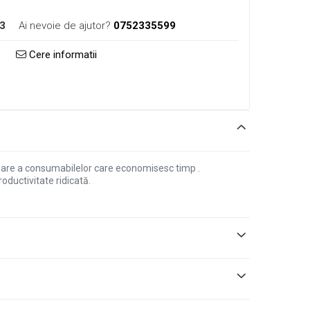
3
Ai nevoie de ajutor?
0752335599
Cere informatii
andare a consumabilelor care economisesc timp .
oductivitate ridicată.