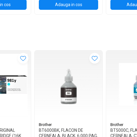
in cos
Adauga in cos
Adaug
Brother
Brother
RIGINAL
BT6000BK, FLACON DE
BT5000C, FL
RIDGE (16K
CERNEALA, BLACK, 6.000 PAG,
CERNEALA, CY