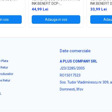
INK BENEFIT DCP-
INK BENEFIT 
T300/T500W/T700W
T300/T500W
44,99 Lei
33,99 Lei
in cos
Adauga in cos
Adaug
Date comerciale
 Plata
A PLUS COMPANY SRL
 Retur
J23/2285/2005
roduselor
RO15017523
e Retur
Sos. Tudor Vladimirescu nr 309, 
Domnesti, Ilfov
L