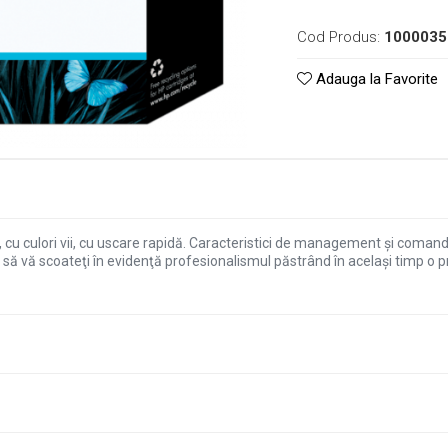
Cod Produs:
1000035
Adauga la Favorite
e, cu culori vii, cu uscare rapidă. Caracteristici de management şi com
 să vă scoateţi în evidenţă profesionalismul păstrând în acelaşi timp o pr