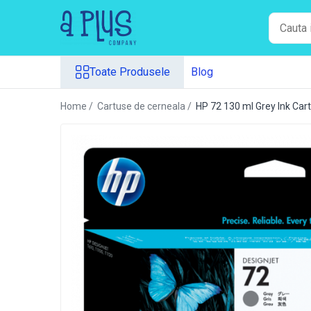
Toate Produsele
Toate Produsele
Blog
Benzi pentru etichete
Cartuse de cerneala
Home /
Cartuse de cerneala /
HP 72 130 ml Grey Ink Cart
Cartuse toner
Colectoare toner rezidual
Kit mentenanta
Unitate cilindru (Drum unit)