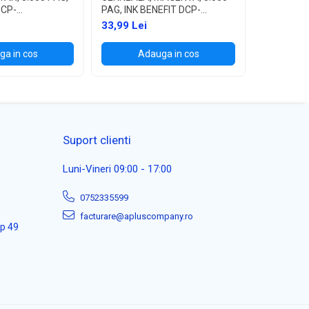
DCP-
PAG, INK BENEFIT DCP-
PAG, INK 
/T700W
T300/T500W/T700W
T300/T5
33,99 Lei
33,99 Lei
a in cos
Adauga in cos
Ad
Suport clienti
Luni-Vineri 09:00 - 17:00
0752335599
facturare@apluscompany.ro
ap 49