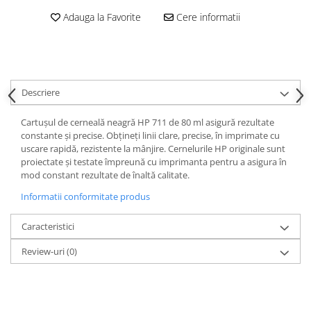
Adauga la Favorite
Cere informatii
Descriere
Cartuşul de cerneală neagră HP 711 de 80 ml asigură rezultate
constante şi precise. Obţineţi linii clare, precise, în imprimate cu
uscare rapidă, rezistente la mânjire. Cernelurile HP originale sunt
proiectate şi testate împreună cu imprimanta pentru a asigura în
mod constant rezultate de înaltă calitate.
Informatii conformitate produs
Caracteristici
Review-uri
(0)