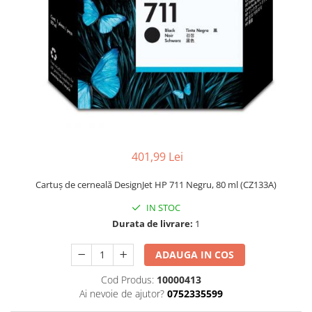
401,99 Lei
Cartuş de cerneală DesignJet HP 711 Negru, 80 ml (CZ133A)
IN STOC
Durata de livrare:
1
ADAUGA IN COS
Cod Produs:
10000413
Ai nevoie de ajutor?
0752335599