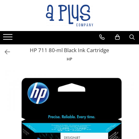
Toate Produsele
Benzi pentru etichete
Cartuse de cerneala
Cartuse toner
HP 711 80-ml Black Ink Cartridge
Colectoare toner rezidual
HP
Kit mentenanta
Unitate cilindru (Drum unit)