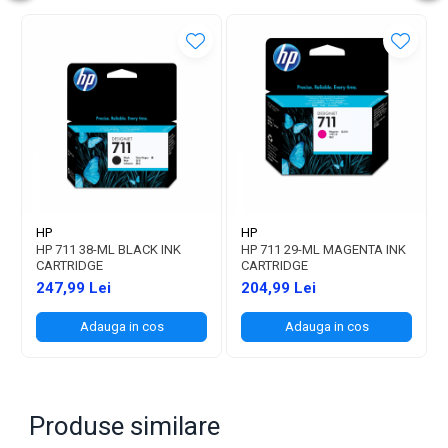
HP
HP
HP 711 38-ML BLACK INK
HP 711 29-ML MAGENTA INK
CARTRIDGE
CARTRIDGE
247,99 Lei
204,99 Lei
Adauga in cos
Adauga in cos
Produse similare