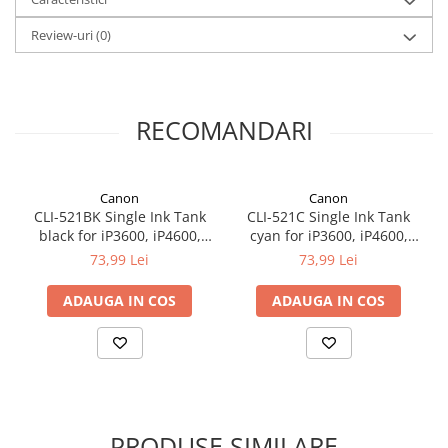
Review-uri
(0)
RECOMANDARI
Canon
Canon
CLI-521BK Single Ink Tank
CLI-521C Single Ink Tank
black for iP3600, iP4600,
cyan for iP3600, iP4600,
MP540, MP620,
MP540, MP620,
73,99 Lei
73,99 Lei
ADAUGA IN COS
ADAUGA IN COS
PRODUSE SIMILARE