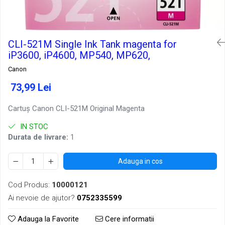
CLI-521M Single Ink Tank magenta for
iP3600, iP4600, MP540, MP620,
Canon
73,99 Lei
Cartuş Canon CLI-521M Original Magenta
IN STOC
Durata de livrare:
1
Adauga in cos
Cod Produs:
10000121
Ai nevoie de ajutor?
0752335599
Adauga la Favorite
Cere informatii