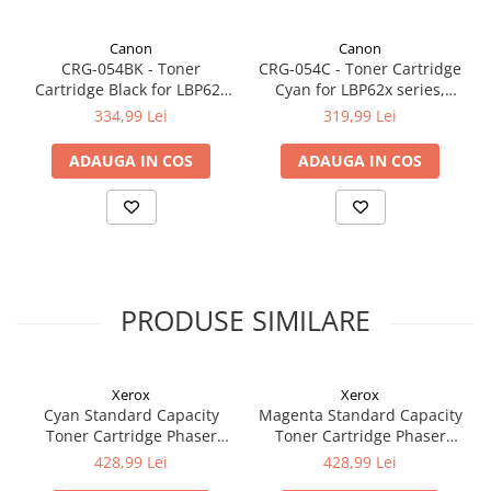
Canon
Canon
CRG-054BK - Toner
CRG-054C - Toner Cartridge
Cartridge Black for LBP62x
Cyan for LBP62x series,
series, MF64x series (1.500
MF64x series (1.200 pages)
334,99 Lei
319,99 Lei
pages)
ADAUGA IN COS
ADAUGA IN COS
PRODUSE SIMILARE
Xerox
Xerox
Cyan Standard Capacity
Magenta Standard Capacity
Toner Cartridge Phaser
Toner Cartridge Phaser
6510/WorkCentre 6515
6510/WorkCentre 6515
428,99 Lei
428,99 Lei