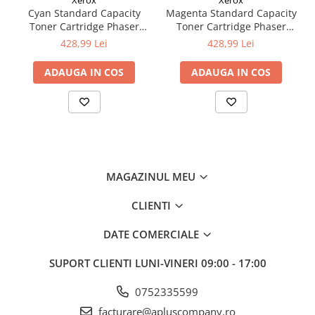
Xerox
Xerox
Cyan Standard Capacity
Magenta Standard Capacity
Toner Cartridge Phaser
Toner Cartridge Phaser
6510/WorkCentre 6515
6510/WorkCentre 6515
428,99 Lei
428,99 Lei
ADAUGA IN COS
ADAUGA IN COS
MAGAZINUL MEU
CLIENTI
DATE COMERCIALE
SUPORT CLIENTI
LUNI-VINERI 09:00 - 17:00
0752335599
facturare@apluscompany.ro