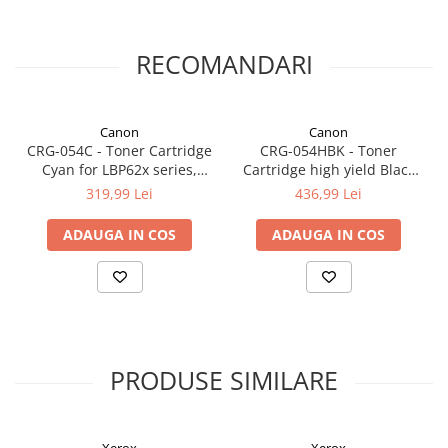
RECOMANDARI
Canon
Canon
CRG-054C - Toner Cartridge
CRG-054HBK - Toner
Cyan for LBP62x series,
Cartridge high yield Black
MF64x series (1.200 pages)
for LBP62x series, MF64x
319,99 Lei
436,99 Lei
series (3.100 pages)
ADAUGA IN COS
ADAUGA IN COS
PRODUSE SIMILARE