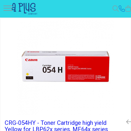
CRG-054HY - Toner Cartridge high yield
Yellow for LBP62x series, MF64x series