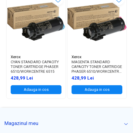
Xerox
Xerox
CYAN STANDARD CAPACITY
MAGENTA STANDARD
TONER CARTRIDGE PHASER
CAPACITY TONER CARTRIDGE
6510/WORKCENTRE 6515
PHASER 6510/WORKCENTRE
6515
428,99 Lei
428,99 Lei
Adauga in cos
Adauga in cos
Magazinul meu