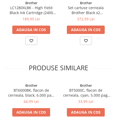
Brother
Brother
LC1280XLBK - High Yield
Set cartuse cerneala
Black Ink Cartridge (2400
Brother Black x2
Copies) for MFC-
LC1280XLBKBP2
189,99 Lei
372,99 Lei
J5910DW/MFC-
J6510DW/MFC-J6910DW
ADAUGA IN COS
ADAUGA IN COS
PRODUSE SIMILARE
Brother
Brother
BT6000BK, flacon de
BT5000C, flacon de
cerneala, black, 6.000 pag,
cerneala, cyan, 5.000 pag,
Ink Benefit DCP-
Ink Benefit DCP-
44,99 Lei
33,99 Lei
T300/T500W/T700W
T300/T500W/T700W
ADAUGA IN COS
ADAUGA IN COS