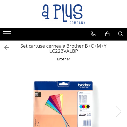
Toate Produsele
Benzi pentru etichete
Cartuse de cerneala
Cartuse toner
Set cartuse cerneala Brother B+C+M+Y
LC223VALBP
Colectoare toner rezidual
Brother
Kit mentenanta
Unitate cilindru (Drum unit)