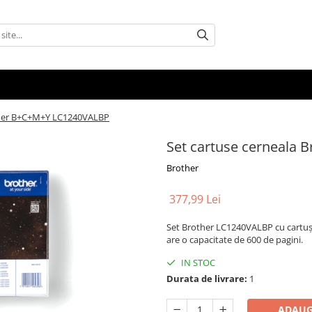
other B+C+M+Y LC1240VALBP
Set cartuse cerneala
Brother
377,99 Lei
Set Brother LC1240VALBP cu cartușe
are o capacitate de 600 de pagini.
IN STOC
Durata de livrare:
1
ADAUG