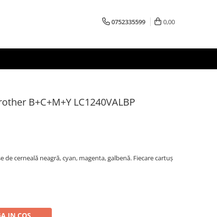
0752335599
0,00
 Brother B+C+M+Y LC1240VALBP
 de cerneală neagră, cyan, magenta, galbenă. Fiecare cartuș
A IN COS