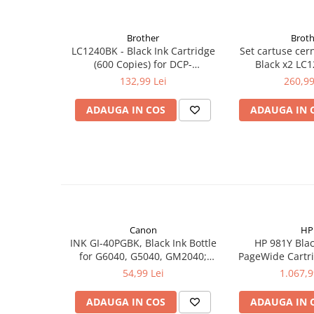
Brother
Broth
LC1240BK - Black Ink Cartridge
Set cartuse cer
(600 Copies) for DCP-
Black x2 LC
J525W/DCP-J725DW/MFC-
132,99 Lei
260,99
J430W/MFC-J625DW,MFC-
J5910DW/MFC-J6510DW/MFC-
ADAUGA IN COS
ADAUGA IN 
J6910DW
Canon
HP
INK GI-40PGBK, Black Ink Bottle
HP 981Y Blac
for G6040, G5040, GM2040;
PageWide Cartri
6.000 pag
54,99 Lei
1.067,9
ADAUGA IN COS
ADAUGA IN 