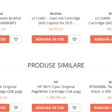
er
Brother
B
neala Brother
LC1240C - Cyan Ink Cartridge
LC1240M -
1240BKBP2
(600 Copies) for DCP-
Cartridge (600
J525W/DCP-J725DW/MFC-
J525W/DCP
 Lei
84,99 Lei
84
J430W/MFC-J625DW,MFC-
J430W/MFC
J5910DW/MFC-J6510DW/MFC-
J5910DW/MF
COS
ADAUGA IN COS
ADAUGA I
J6910DW
J6
PRODUSE SIMILARE
HP
B
k Original
HP 981Y Cyan Original
BT6000BK, fla
dge (20k pag)
PageWide Cartridge (16k pag)
black, 6.000
DCP-T300
9 Lei
1.384,99 Lei
44
COS
ADAUGA IN COS
ADAUGA I