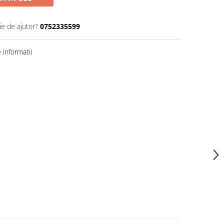
ie de ajutor?
0752335599
informatii