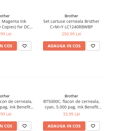
rother
Brother
 Magenta Ink
Set cartuse cerneala Brother
LC1240Y - 
 Copies) for DCP-
C+M+Y LC1240RBWBP
(600 C
-J725DW/MFC-
J525W/
,99 Lei
250,99 Lei
-J625DW,MFC-
J430W/
C-J6510DW/MFC-
J5910DW/
N COS
ADAUGA IN COS
ADAUG
910DW
rother
Brother
con de cerneala,
BT5000C, flacon de cerneala,
BT5000M, 
 pag, Ink Benefit
cyan, 5.000 pag, Ink Benefit
magenta, 5.
/T500W/T700W
DCP-T300/T500W/T700W
DCP-T3
,99 Lei
33,99 Lei
N COS
ADAUGA IN COS
ADAUG