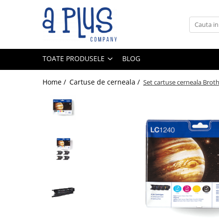
Toate Produsele
Benzi pentru etichete
TOATE PRODUSELE
BLOG
Cartuse de cerneala
Cartuse toner
Home /
Cartuse de cerneala /
Set cartuse cerneala Br
Colectoare toner rezidual
Kit mentenanta
Unitate cilindru (Drum unit)