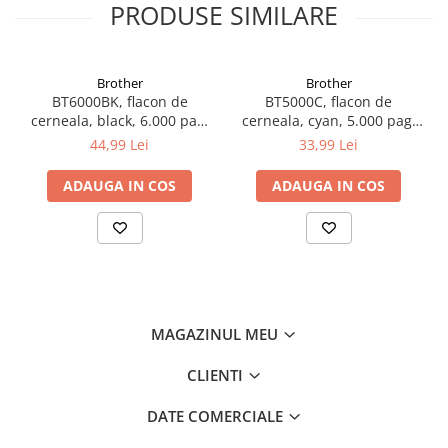
PRODUSE SIMILARE
Brother
Brother
BT6000BK, flacon de
BT5000C, flacon de
cerneala, black, 6.000 pag,
cerneala, cyan, 5.000 pag,
Ink Benefit DCP-
Ink Benefit DCP-
44,99 Lei
33,99 Lei
T300/T500W/T700W
T300/T500W/T700W
ADAUGA IN COS
ADAUGA IN COS
MAGAZINUL MEU
CLIENTI
DATE COMERCIALE