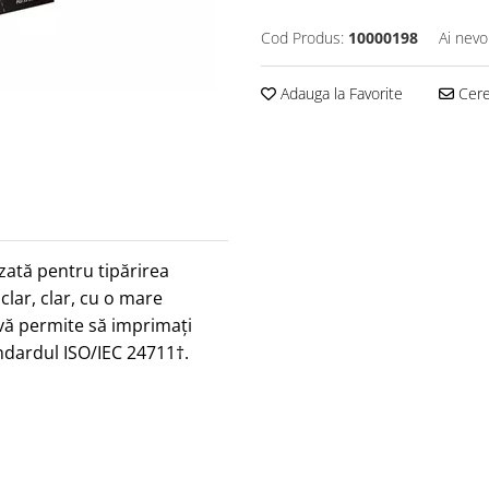
Cod Produs:
10000198
Ai nevo
Adauga la Favorite
Cere 
zată pentru tipărirea
clar, clar, cu o mare
vă permite să imprimați
ndardul ISO/IEC 24711†.