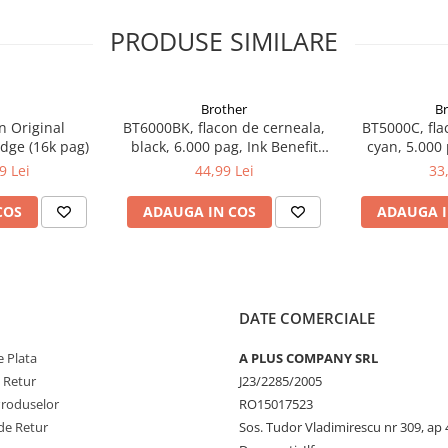
PRODUSE SIMILARE
Brother
B
n Original
BT6000BK, flacon de cerneala,
BT5000C, fla
dge (16k pag)
black, 6.000 pag, Ink Benefit
cyan, 5.000 
DCP-T300/T500W/T700W
DCP-T300
9 Lei
44,99 Lei
33
COS
ADAUGA IN COS
ADAUGA I
DATE COMERCIALE
 Plata
A PLUS COMPANY SRL
e Retur
J23/2285/2005
Produselor
RO15017523
de Retur
Sos. Tudor Vladimirescu nr 309, ap 