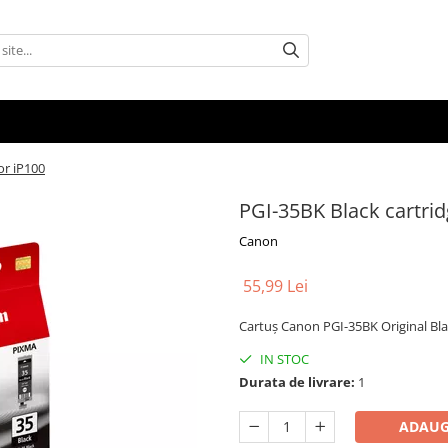
or iP100
PGI-35BK Black cartrid
Canon
55,99 Lei
Cartuş Canon PGI-35BK Original Bl
IN STOC
Durata de livrare:
1
ADAUG