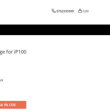
0752335599
0,00
ge for iP100
ack
A IN COS