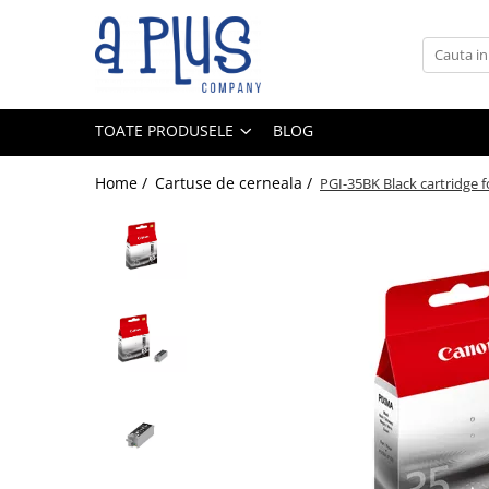
Toate Produsele
Benzi pentru etichete
TOATE PRODUSELE
BLOG
Cartuse de cerneala
Cartuse toner
Home /
Cartuse de cerneala /
PGI-35BK Black cartridge f
Colectoare toner rezidual
Kit mentenanta
Unitate cilindru (Drum unit)