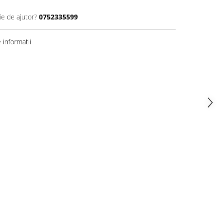
ie de ajutor?
0752335599
informatii