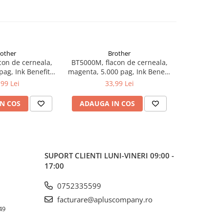
rother
Brother
con de cerneala,
BT5000M, flacon de cerneala,
BT5000Y, 
pag, Ink Benefit
magenta, 5.000 pag, Ink Benefit
yellow, 5.
/T500W/T700W
DCP-T300/T500W/T700W
DCP-T3
,99 Lei
33,99 Lei
N COS
ADAUGA IN COS
ADAUG
SUPORT CLIENTI
LUNI-VINERI 09:00 -
17:00
0752335599
facturare@apluscompany.ro
49