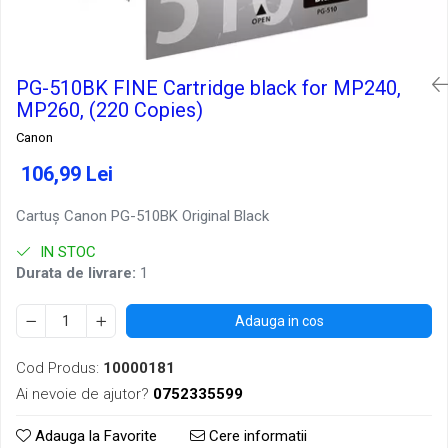
PG-510BK FINE Cartridge black for MP240,
MP260, (220 Copies)
Canon
106,99 Lei
Cartuş Canon PG-510BK Original Black
IN STOC
Durata de livrare:
1
Adauga in cos
Cod Produs:
10000181
Ai nevoie de ajutor?
0752335599
Adauga la Favorite
Cere informatii