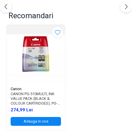
Recomandari
Canon
CANON PG-510MULTI, INK
VALUE PACK (BLACK &
COLOUR CARTRIDGES), PG-
510 + CL-511, FOR MP240,
274,99 Lei
MP260
Adauga in cos