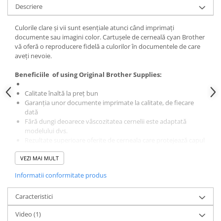
Descriere
Culorile clare și vii sunt esențiale atunci când imprimați
documente sau imagini color. Cartușele de cerneală cyan Brother
vă oferă o reproducere fidelă a culorilor în documentele de care
aveți nevoie.
Beneficiile of using Original Brother Supplies:
Calitate înaltă la preț bun
Garanția unor documente imprimate la calitate, de fiecare
dată
Fără dungi deoarece vâscozitatea cernelii este adaptată
modelului dvs.
Rezultate superioare oferite de cerneala care protejează capul
de imprimare
VEZI MAI MULT
Cartușe vidate pentru a evita bule de aer sau scurgeri
Cerneluri proiectate pentru a oferi fiabilitate echipamentului
Informatii conformitate produs
*Capacitatea aproximativă este declarată în concordanță cu
ISO/IEC24711.
Caracteristici
Video
(1)