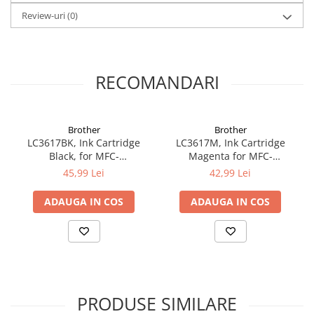
Review-uri
(0)
RECOMANDARI
Brother
Brother
LC3617BK, Ink Cartridge
LC3617M, Ink Cartridge
Black, for MFC-
Magenta for MFC-
J2330DW/MFC-
J2330DW/MFC-
45,99 Lei
42,99 Lei
J3530DW/MFC-J3930DW (550
J3530DW/MFC-J3930DW (550
pagini)
pagini)
ADAUGA IN COS
ADAUGA IN COS
PRODUSE SIMILARE